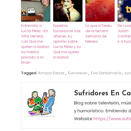
Entrevista a
Expertos
Lo que inTerelu
De cua
Lucía Pérez: «En
Eurovisivos nos
de la tercera
Julián
Viña del Mar,
ofrecen su
semana de
Contre
con Que me
opinión sobre
febrero
ir a Eur
quiten lo bailao
Lucía Pérez y su
no habría
Que me quiten
pasado a la
lo bailao
final»
Tagged
Amaya Saizar
,
Eurovision
,
Eva Santamaría
,
Luc
Sufridores En C
Blog sobre televisión, mús
y humorístico. Emitiendo 
Website
https://www.suf