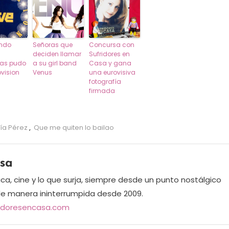
ndo
Señoras que
Concursa con
deciden llamar
Sufridores en
ras pudo
a su girl band
Casa y gana
ovision
Venus
una eurovisiva
fotografía
firmada
ía Pérez
,
Que me quiten lo bailao
asa
ica, cine y lo que surja, siempre desde un punto nostálgico
de manera ininterrumpida desde 2009.
ridoresencasa.com