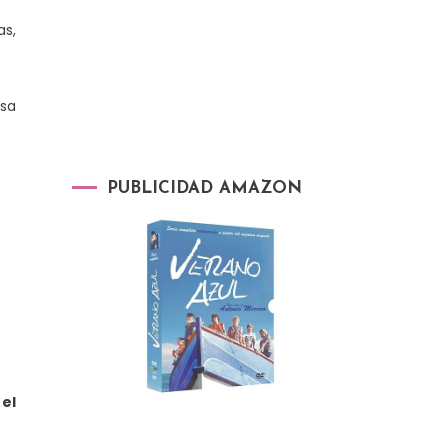
as,
esa
PUBLICIDAD AMAZON
el