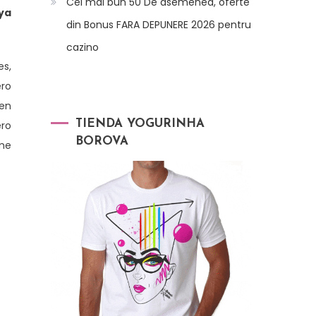
Cel mai bun 50 De asemenea, oferte
ya
din Bonus FARA DEPUNERE 2026 pentru
cazino
es,
ero
 en
TIENDA YOGURINHA
ero
BOROVA
 me