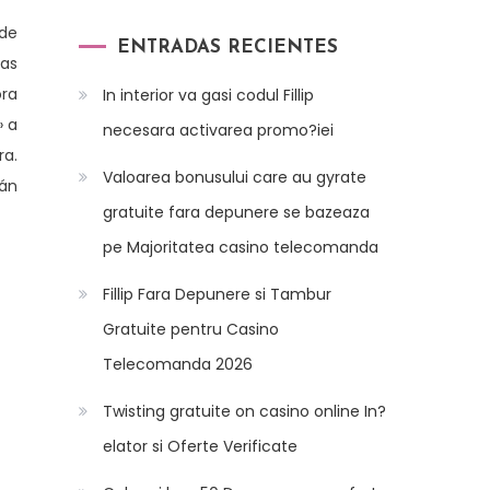
 de
ENTRADAS RECIENTES
las
ora
In interior va gasi codul Fillip
» a
necesara activarea promo?iei
ra.
Valoarea bonusului care au gyrate
rán
gratuite fara depunere se bazeaza
pe Majoritatea casino telecomanda
Fillip Fara Depunere si Tambur
Gratuite pentru Casino
Telecomanda 2026
Twisting gratuite on casino online In?
elator si Oferte Verificate