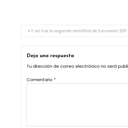
Navegación de entradas
Y así fue la segunda semifinal de Eurovision 2011
Deja una respuesta
Tu dirección de correo electrónico no será publ
Comentario
*