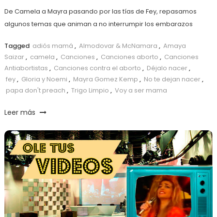
De Camela a Mayra pasando por las tías de Fey, repasamos
algunos temas que animan a no interrumpir los embarazos
Tagged
adiós mamá
,
Almodovar & McNamara
,
Amaya
Saizar
,
camela
,
Canciones
,
Canciones aborto
,
Canciones
Antiabortistas
,
Canciones contra el aborto
,
Déjalo nacer
,
fey
,
Gloria y Noemi
,
Mayra Gomez Kemp
,
No te dejan nacer
,
papa don't preach
,
Trigo Limpio
,
Voy a ser mama
Leer más