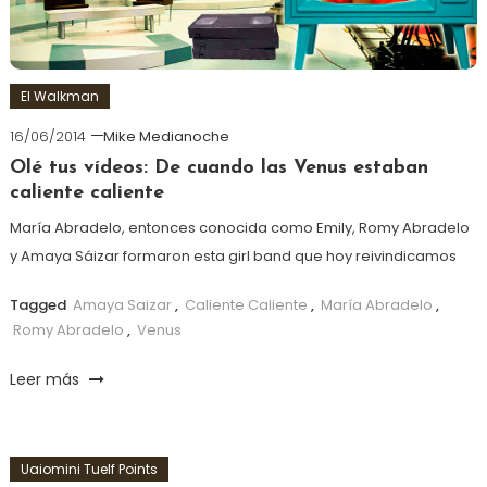
El Walkman
16/06/2014
Mike Medianoche
Olé tus vídeos: De cuando las Venus estaban
caliente caliente
María Abradelo, entonces conocida como Emily, Romy Abradelo
y Amaya Sáizar formaron esta girl band que hoy reivindicamos
Tagged
Amaya Saizar
,
Caliente Caliente
,
María Abradelo
,
Romy Abradelo
,
Venus
Leer más
Uaiomini Tuelf Points