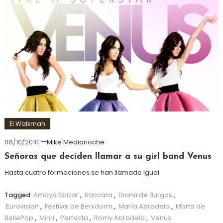
El Walkman
08/10/2010
Mike Medianoche
Señoras que deciden llamar a su girl band Venus
Hasta cuatro formaciones se han llamado igual
Tagged
Amaya Saizar
,
Baccara
,
Diana de Burgos
,
Eurovision
,
Festival de Benidorm
,
María Abradelo
,
Marta de
BellePop
,
Mimi
,
Perfecta
,
Romy Abradelo
,
Venus