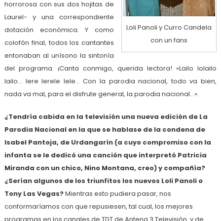
horrorosa con sus dos hojitas de
Laurel- y una correspondiente
Loli Panoli y Curro Candela
dotación económica. Y como
con un fans
colofón final, todos los cantantes
entonaban al unísono la sintonía
del programa. ¡Canta conmigo, querida lectora! «Lailo lolailo
lailo… lere lerele lele… Con la parodia nacional, todo va bien,
nada va mal, para el disfrute general, la parodia nacional…».
¿Tendría cabida en la televisión una nueva edición de La
Parodia Nacional en la que se hablase de la condena de
Isabel Pantoja, de Urdangarín (a cuyo compromiso con la
infanta se le dedicó una canción que interpretó Patricia
Miranda con un chico, Nino Montana, creo) y compañía?
¿Serían algunos de los triunfitos los nuevos Loli Panoli o
Tony Las Vegas?
Mientras esto pudiera pasar, nos
conformaríamos con que repusiesen, tal cual, los mejores
programas en los canales de TDT de Antena 3 Televisión, y de