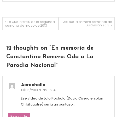
Navegación de entradas
Lo Que Interelu de la segunda
Así fue la primera semifinal de
Eurovision 2013
semana de mayo de 2013
12 thoughts on “
En memoria de
Constantino Romero: Oda a La
Parodia Nacional
”
Aerochollo
13/05/2013 a las 06:14
Ese vídeo de Lolo Pocholo (David Civera en plan
Chikilicuatre) sería un puntazo…
Responder