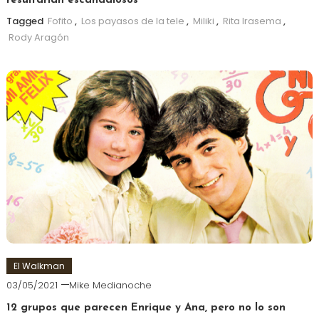
resultarían escandalosos
Tagged
Fofito
,
Los payasos de la tele
,
Miliki
,
Rita Irasema
,
Rody Aragón
El Walkman
03/05/2021
Mike Medianoche
12 grupos que parecen Enrique y Ana, pero no lo son