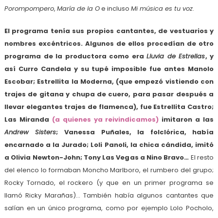
Porompompero
,
María de la O
e incluso
Mi música es tu voz
.
El programa tenía sus propios cantantes, de vestuarios y
nombres excéntricos. Algunos de ellos procedían de otro
programa de la productora como era
Lluvia de Estrellas
, y
así Curro Candela y su tupé imposible fue antes Manolo
Escobar; Estrellita la Moderna, (que empezó vistiendo con
trajes de gitana y chupa de cuero, para pasar después a
llevar elegantes trajes de flamenca), fue Estrellita Castro;
Las Miranda
(a quienes ya reivindicamos)
imitaron a las
Andrew Sisters
; Vanessa Puñales, la folclórica, había
encarnado a la Jurado; Loli Panoli, la chica cándida, imitó
a Olivia Newton-John; Tony Las Vegas a Nino Bravo…
El resto
del elenco lo formaban Moncho Marlboro, el rumbero del grupo;
Rocky Tornado, el rockero (y que en un primer programa se
llamó Ricky Marañas)… También había algunos cantantes que
salían en un único programa, como por ejemplo Lolo Pocholo,