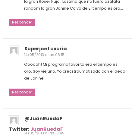
la gran Roser Pujol. Lástima que no fuera azafata
random la gran Janine Calvo de El tiempo es oro…
Responder
Superjoe Luxuria
14/05/2013 a las 08:15
Oooooh! Mi programa favorito era el tiempo es
oro. Soy viejuno. Yo crecí traumatizado con el dedo
de Janine.
Responder
@JuanRuedaF
Twitter:
JuanRuedaF
14/05/2013 a las 10:49