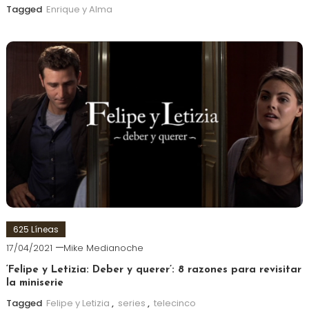
Tagged
Enrique y Alma
625 Líneas
17/04/2021
Mike Medianoche
‘Felipe y Letizia: Deber y querer’: 8 razones para revisitar
la miniserie
Tagged
Felipe y Letizia
,
series
,
telecinco