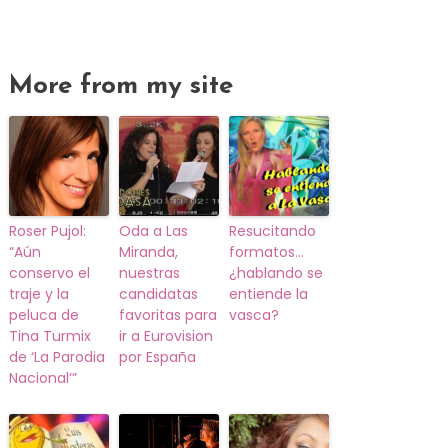
More from my site
Roser Pujol:
Oda a Las
Resucitando
“Aún
Miranda,
formatos…
conservo el
nuestras
¿hablando se
traje y la
candidatas
entiende la
peluca de
favoritas para
vasca?
Tina Turmix
ir a Eurovision
de ‘La Parodia
por España
Nacional’”