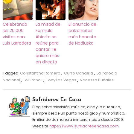
Celebrando
La mitad de
El anuncio de
las 20.000
Fórmula
calzoncillos
visitas con
Abierta se
más honesto
Luis Larrodera
reúne para
de Nadiuska
cantar Te
quiero más
en directo
Tagged
Constantino Romero
,
Curro Candela
,
La Parodia
Nacional
,
Loli Panoli
,
Tony Las Vegas
,
Vanessa Puñales
Sufridores En Casa
Blog sobre televisión, música, cine y lo que surja,
siempre desde un punto nostálgico y humorístico.
Emitiendo de manera ininterrumpida desde 2009.
Website
https://www.sufridoresencasa.com