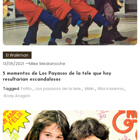
El Walkman
13/05/2021
Mike Medianoche
5 momentos de Los Payasos de la tele que hoy
resultarían escandalosos
Tagged
Fofito
,
Los payasos de la tele
,
Miliki
,
Rita Irasema
,
Rody Aragón