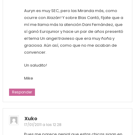
Auryn es muy SEC, pero las Miranda más, como
ocurre con Alazán! Y sobre Blas Cantó, fíjate que a
mí me llama más la atención Dani Fernández, que
sí ganó Eurojunior y hace un par de años presentó
el tema Un angel travieso que era muy ñoña y
graciosa. Aún así, como que no me acaban de
convencer.
Un saludito!
Mike
Responder
Xuko
17/01/2011 a las 12:28
Pues me parece genial que estas chicas sigan en