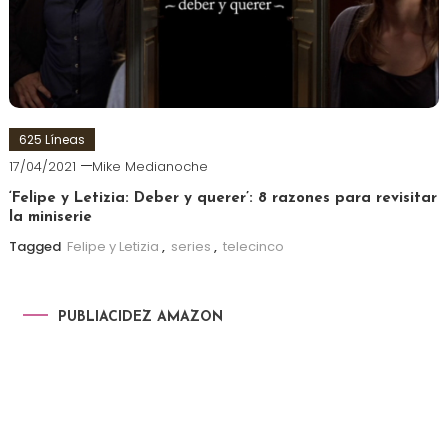
625 Líneas
17/04/2021
Mike Medianoche
‘Felipe y Letizia: Deber y querer’: 8 razones para revisitar
la miniserie
Tagged
Felipe y Letizia
,
series
,
telecinco
PUBLIACIDEZ AMAZON