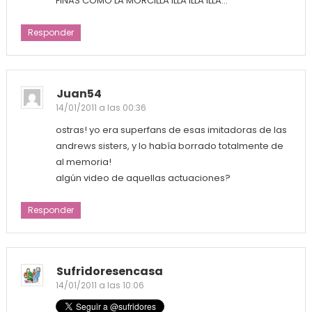
FINAS COMO LA MORCILLA ILLA ILLA ILLA…
Responder
Juan54
14/01/2011 a las 00:36
ostras! yo era superfans de esas imitadoras de las
andrews sisters, y lo había borrado totalmente de
al memoria!
algún video de aquellas actuaciones?
Responder
Sufridoresencasa
14/01/2011 a las 10:06