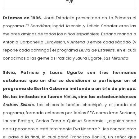
TVE
Estamos en 1996.
Jordi Estadella presentaba en La Primera el
programa
El Semáforo
; Ingrid Asensio y Leticia Sabater eran las
mejores amigas de todos los niños españoles; España manda a
Antonio Carbonell a Eurovision, y
Antena 3
emite cada sábado (y
repone cada domingo) el programa
Lluvia de Estrellas
, en el cual
conocimos a las gemelas Patricia y Laura Ugarte,
Las Miranda
.
Silvia, Patricia y Laura Ugarte son tres hermanas
catalanas que un día se decidieron a participar en el
programa de Bertín Osborne imitando a un trío de pin ups.
No, las imitadas no fueron
Venus
, sino las estadounidenses
Andrew Sisters
.
Las chicas lo hacían chachipé, y el jurado del
programa, formado entonces por ídolos SEC como Irma Soriano,
Lauren Postigo, Carlos Tena o Quique Supermix -¿alguien sabe
de su paradero o está totalmente Eva Nasarre?- les concedieron
el pase a la final, la cual ganó Francisco Bonilla, un señor que