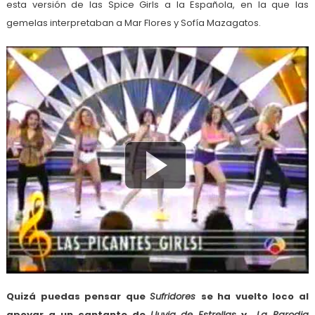
esta versión de las Spice Girls a la Española, en la que las
gemelas interpretaban a Mar Flores y Sofía Mazagatos.
Quizá puedas pensar que
Sufridores
se ha vuelto loco al
apoyar a un cantante de
Lluvia de Estrellas
y
La Parodia