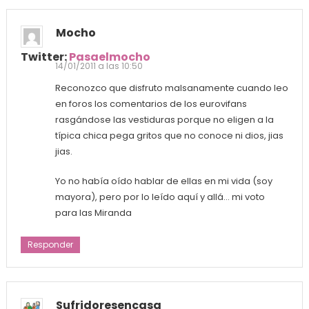
Mocho
Twitter:
Pasaelmocho
14/01/2011 a las 10:50
Reconozco que disfruto malsanamente cuando leo
en foros los comentarios de los eurovifans
rasgándose las vestiduras porque no eligen a la
típica chica pega gritos que no conoce ni dios, jias
jias.
Yo no había oído hablar de ellas en mi vida (soy
mayora), pero por lo leído aquí y allá… mi voto
para las Miranda
Responder
Sufridoresencasa