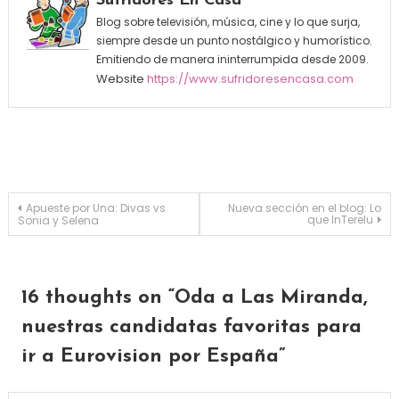
Sufridores En Casa
Blog sobre televisión, música, cine y lo que surja,
siempre desde un punto nostálgico y humorístico.
Emitiendo de manera ininterrumpida desde 2009.
Website
https://www.sufridoresencasa.com
Navegación de entradas
Apueste por Una: Divas vs
Nueva sección en el blog: Lo
que InTerelu
Sonia y Selena
16 thoughts on “
Oda a Las Miranda,
nuestras candidatas favoritas para
ir a Eurovision por España
”