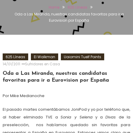
Home
625 Líneas
Oda a Las Miranda, nuestras candidatas favoritas para ir a
Eurovision por España
625 Líneas
El Walkman
Uaiomini Tuelf Points
14/01/2011
Sufridores en Casa
Oda a Las Miranda, nuestras candidatas
favoritas para ir a Eurovision por España
Por Mike Medianoche
El pasado martes comentábamos JoniPod y yo por teléfono que,
al haber eliminado TVE a
Sonia y Selena
y a
Divas
de la
preselección, nos habíamos quedado sin favoritas para
representar a España en Eurovision. Entonces vimos claro que