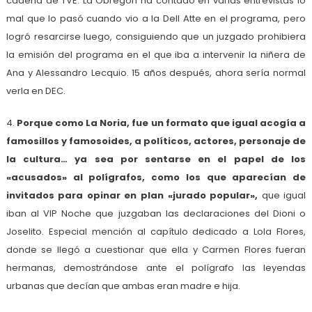
cadena de TVE. La Obregón ha contado en varias entrevistas lo
mal que lo pasó cuando vio a la Dell Atte en el programa, pero
logró resarcirse luego, consiguiendo que un juzgado prohibiera
la emisión del programa en el que iba a intervenir la niñera de
Ana y Alessandro Lecquio. 15 años después, ahora sería normal
verla en DEC.
4.
Porque como La Noria, fue un formato que igual acogía a
famosillos y famosoides, a políticos, actores, personaje de
la cultura… ya sea por sentarse en el papel de los
«acusados» al polígrafos, como los que aparecían de
invitados para opinar en plan «jurado popular»,
que igual
iban al VIP Noche que juzgaban las declaraciones del Dioni o
Joselito. Especial mención al capítulo dedicado a Lola Flores,
donde se llegó a cuestionar que ella y Carmen Flores fueran
hermanas, demostrándose ante el polígrafo las leyendas
urbanas que decían que ambas eran madre e hija.