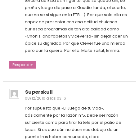
tercera de Esta es mi gente, que se quedó ahi, se
preño y luego dio paso a Klaudio Landa, el cuarto,
que no se si sigue en la ETB… ). Por que solo ella es
capaz de presentar con esa actitud chulesca-
burlesca programas de tan alta calidad como
«Chonis, analfabetos y viceversa» sin dejar caer un
ápice su dignidad. Por que Clever fue una mierda
pero aun la quiero. Por ella. Maite zaitut, Emma.
Responder
Superskull
08/12/2010 a las 03:16
Por supuesto que «El Juego de tu vida»,
básicamente por la razón nº5. Debe ser razón
suficiente como para tirar la tele por el patio de
luces. Si es que aún no duermes debajo de un
puente tras haber concursado, claro.