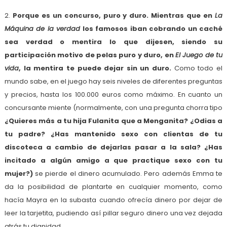
2.
Porque es un concurso, puro y duro. Mientras que en
La
Máquina de la verdad
los famosos iban cobrando un caché
sea verdad o mentira lo que dijesen, siendo su
participación motivo de pelas puro y duro, en
El Juego de tu
vida
, la mentira te puede dejar sin un duro.
Como todo el
mundo sabe, en el juego hay seis niveles de diferentes preguntas
y precios, hasta los 100.000 euros como máximo. En cuanto un
concursante miente (normalmente, con una pregunta chorra tipo
¿Quieres más a tu hija Fulanita que a Menganita? ¿Odias a
tu padre? ¿Has mantenido sexo con clientas de tu
discoteca a cambio de dejarlas pasar a la sala? ¿Has
incitado a algún amigo a que practique sexo con tu
mujer?)
se pierde el dinero acumulado. Pero además Emma te
da la posibilidad de plantarte en cualquier momento, como
hacía Mayra en la subasta cuando ofrecía dinero por dejar de
leer la tarjetita, pudiendo así pillar seguro dinero una vez dejada
atrás tu dignidad.