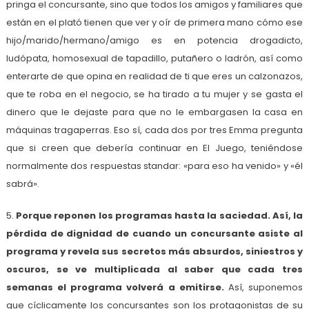
pringa el concursante, sino que todos los amigos y familiares que
están en el plató tienen que ver y oír de primera mano cómo ese
hijo/marido/hermano/amigo es en potencia drogadicto,
ludópata, homosexual de tapadillo, putañero o ladrón, así como
enterarte de que opina en realidad de ti que eres un calzonazos,
que te roba en el negocio, se ha tirado a tu mujer y se gasta el
dinero que le dejaste para que no le embargasen la casa en
máquinas tragaperras. Eso sí, cada dos por tres Emma pregunta
que si creen que debería continuar en El Juego, teniéndose
normalmente dos respuestas standar: «para eso ha venido» y «él
sabrá».
5.
Porque reponen los programas hasta la saciedad. Así, la
pérdida de dignidad de cuando un concursante asiste al
programa y revela sus secretos más absurdos, siniestros y
oscuros, se ve multiplicada al saber que cada tres
semanas el programa volverá a emitirse.
Así, suponemos
que cíclicamente los concursantes son los protagonistas de su