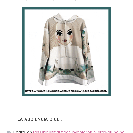
LA AUDIENCIA DICE…
Pedro.
en
Los Chiripitifláuticos inventaron el crowdfunding