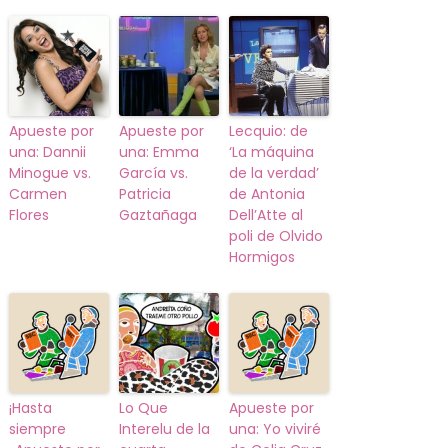
Apueste por
Apueste por
Lecquio: de
una: Dannii
una: Emma
‘La máquina
Minogue vs.
García vs.
de la verdad’
Carmen
Patricia
de Antonia
Flores
Gaztañaga
Dell’Atte al
poli de Olvido
Hormigos
¡Hasta
Lo Que
Apueste por
siempre
Interelu de la
una: Yo viviré