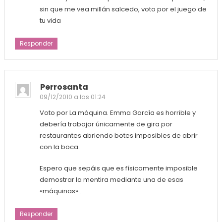
sin que me vea millán salcedo, voto por el juego de
tu vida
Responder
Perrosanta
09/12/2010 a las 01:24
Voto por La máquina. Emma García es horrible y
debería trabajar únicamente de gira por
restaurantes abriendo botes imposibles de abrir
con la boca.
Espero que sepáis que es físicamente imposible
demostrar la mentira mediante una de esas
«máquinas»…
Responder