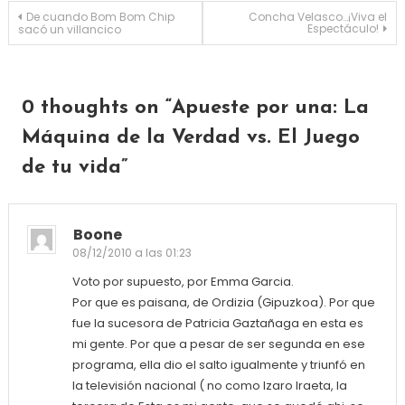
Navegación de entradas
De cuando Bom Bom Chip
Concha Velasco…¡Viva el
Espectáculo!
sacó un villancico
0 thoughts on “
Apueste por una: La
Máquina de la Verdad vs. El Juego
de tu vida
”
Boone
08/12/2010 a las 01:23
Voto por supuesto, por Emma Garcia.
Por que es paisana, de Ordizia (Gipuzkoa). Por que
fue la sucesora de Patricia Gaztañaga en esta es
mi gente. Por que a pesar de ser segunda en ese
programa, ella dio el salto igualmente y triunfó en
la televisión nacional ( no como Izaro Iraeta, la