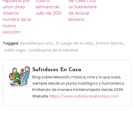
«Apueste por
cuarta
de Celia Cruz
una»! ¡Hola
semana de
vs Sobreviviré
«inserte
Julio de 2013
de Azúcar
nombre de la
Moreno
nueva
sección!
Tagged
Apueste por una
,
El Juego de tu vida
,
Emma García
,
Julián Lago
,
La Máquina de la Verdad
Sufridores En Casa
Blog sobre televisión, música, cine y lo que surja,
siempre desde un punto nostálgico y humorístico.
Emitiendo de manera ininterrumpida desde 2009.
Website
https://www.sufridoresencasa.com