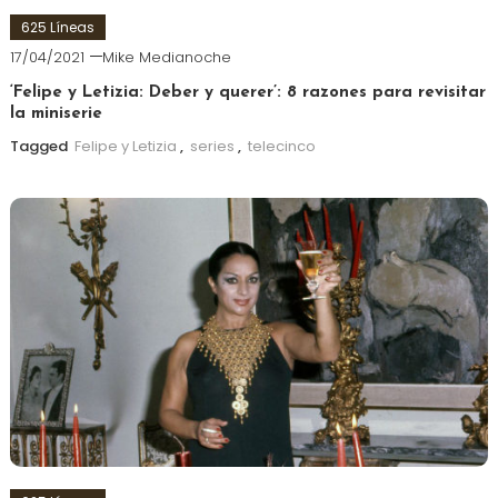
625 Líneas
17/04/2021
Mike Medianoche
‘Felipe y Letizia: Deber y querer’: 8 razones para revisitar
la miniserie
Tagged
Felipe y Letizia
,
series
,
telecinco