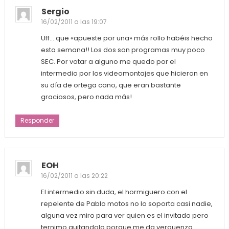
Sergio
16/02/2011 a las 19:07
Uff… que «apueste por una» más rollo habéis hecho
esta semana!! Los dos son programas muy poco
SEC. Por votar a alguno me quedo por el
intermedio por los videomontajes que hicieron en
su día de ortega cano, que eran bastante
graciosos, pero nada más!
Responder
EOH
16/02/2011 a las 20:22
El intermedio sin duda, el hormiguero con el
repelente de Pablo motos no lo soporta casi nadie,
alguna vez miro para ver quien es el invitado pero
ternimo quitandolo porque me da verguenza