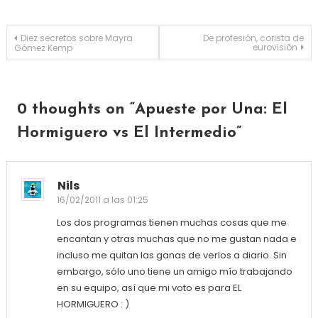
Navegación de entradas
Diez secretos sobre Mayra
De profesión, corista de
eurovisión
Gómez Kemp
0 thoughts on “
Apueste por Una: El
Hormiguero vs El Intermedio
”
Nils
16/02/2011 a las 01:25
Los dos programas tienen muchas cosas que me
encantan y otras muchas que no me gustan nada e
incluso me quitan las ganas de verlos a diario. Sin
embargo, sólo uno tiene un amigo mío trabajando
en su equipo, así que mi voto es para EL
HORMIGUERO : )