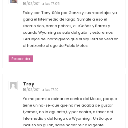
16/02/2011 a las 17:05
Estoy con Tony. Sólo por Gonzo y sus reportajes ya
gana el Intermedio de largo. Súmale a eso el
«barrio rico, barrio pobre», el «Cañas y Barra» y
cuando Wyoming se sale del guión y estaremos
TAN lejos del hormiguero que ni siquiera se verá en
el horizonte el ego de Pablo Motos.
Responder
Troy
16/02/2011 a las 17:10
Yo me permito opinar en contra del Motos, porque
tiene un no-sé-qué que no me acaba de gustar
(vamos, no lo aguanto), y por contra, a favor del
Intermedio y del tanga de Wyoming… Un tío que
incluso sin guión, sabe hacer reir a la gente