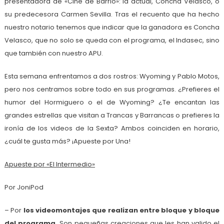
presentadora de «Cine de Barrio»: la actual, Concha Velasco, o
su predecesora Carmen Sevilla. Tras el recuento que ha hecho
nuestro notario tenemos que indicar que la ganadora es Concha
Velasco, que no solo se queda con el programa, el Indasec, sino
que también con nuestro APU.
Esta semana enfrentamos a dos rostros: Wyoming y Pablo Motos,
pero nos centramos sobre todo en sus programas. ¿Prefieres el
humor del Hormiguero o el de Wyoming? ¿Te encantan las
grandes estrellas que visitan a Trancas y Barrancas o prefieres la
ironía de los videos de la Sexta? Ambos coinciden en horario,
¿cuál te gusta más? ¡Apueste por Una!
Apueste por «El Intermedio»
Por JoniPod
– Por
los videomontajes que realizan entre bloque y bloque
del programa.
Son pequeñas creaciones que les han valido el