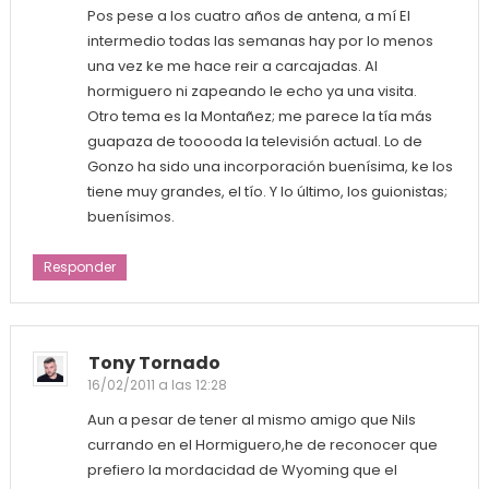
Pos pese a los cuatro años de antena, a mí El
intermedio todas las semanas hay por lo menos
una vez ke me hace reir a carcajadas. Al
hormiguero ni zapeando le echo ya una visita.
Otro tema es la Montañez; me parece la tía más
guapaza de tooooda la televisión actual. Lo de
Gonzo ha sido una incorporación buenísima, ke los
tiene muy grandes, el tío. Y lo último, los guionistas;
buenísimos.
Responder
Tony Tornado
16/02/2011 a las 12:28
Aun a pesar de tener al mismo amigo que Nils
currando en el Hormiguero,he de reconocer que
prefiero la mordacidad de Wyoming que el