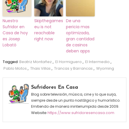
Nuestro
Skipthegames
De una
Sufridor en
eu is not
pericia mas
Casa de hoy
reachable
optimizada,
es Josep
right now
gran cantidad
Lobató
de casinos
deben apps
Tagged
Beatriz Montañez
,
El Hormiguero
,
El Intermedio
,
Pablo Motos
,
Thais Villas
,
Trancas y Barrancas
,
Wyoming
Sufridores En Casa
Blog sobre televisión, música, cine y lo que surja,
siempre desde un punto nostálgico y humorístico.
Emitiendo de manera ininterrumpida desde 2009.
Website
https://www.sufridoresencasa.com