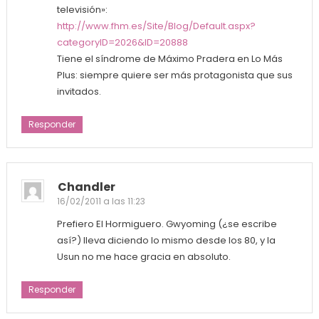
televisión»:
http://www.fhm.es/Site/Blog/Default.aspx?
categoryID=2026&ID=20888
Tiene el síndrome de Máximo Pradera en Lo Más
Plus: siempre quiere ser más protagonista que sus
invitados.
Responder
Chandler
16/02/2011 a las 11:23
Prefiero El Hormiguero. Gwyoming (¿se escribe
así?) lleva diciendo lo mismo desde los 80, y la
Usun no me hace gracia en absoluto.
Responder