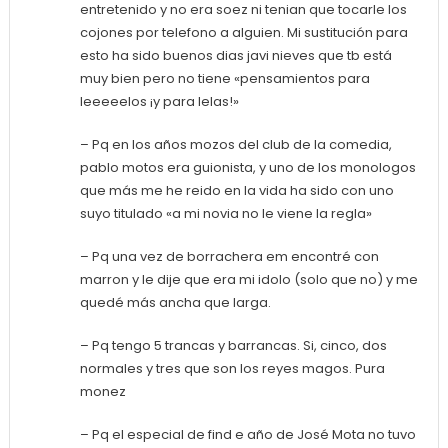
entretenido y no era soez ni tenian que tocarle los
cojones por telefono a alguien. Mi sustitución para
esto ha sido buenos dias javi nieves que tb está
muy bien pero no tiene «pensamientos para
leeeeelos ¡y para lelas!»
– Pq en los años mozos del club de la comedia,
pablo motos era guionista, y uno de los monologos
que más me he reido en la vida ha sido con uno
suyo titulado «a mi novia no le viene la regla»
– Pq una vez de borrachera em encontré con
marron y le dije que era mi idolo (solo que no) y me
quedé más ancha que larga.
– Pq tengo 5 trancas y barrancas. Si, cinco, dos
normales y tres que son los reyes magos. Pura
monez
– Pq el especial de find e año de José Mota no tuvo