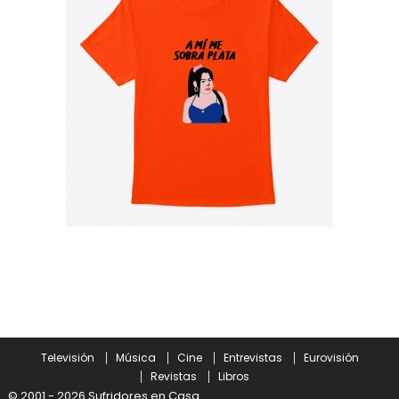
Televisión
Música
Cine
Entrevistas
Eurovisión
Revistas
Libros
© 2001 - 2026 Sufridores en Casa