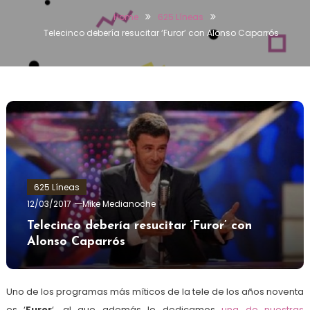
Home
625 Líneas
Telecinco debería resucitar ‘Furor’ con Alonso Caparrós
625 Líneas
12/03/2017
Mike Medianoche
Telecinco debería resucitar ‘Furor’ con
Alonso Caparrós
Uno de los programas más míticos de la tele de los años noventa
es ‘
Furor
‘, al que además le dedicamos
una de nuestras