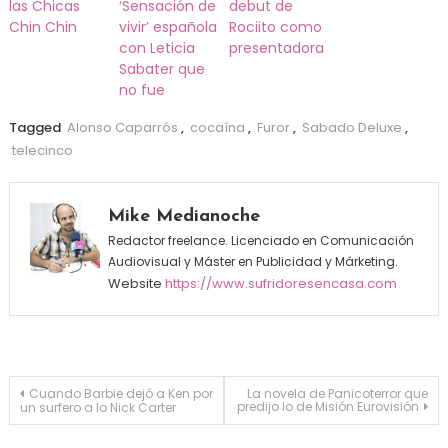
las Chicas
‘Sensación de
debut de
Chin Chin
vivir’ española
Rociito como
con Leticia
presentadora
Sabater que
no fue
Tagged
Alonso Caparrós
,
cocaína
,
Furor
,
Sabado Deluxe
,
telecinco
Mike Medianoche
Redactor freelance. Licenciado en Comunicación
Audiovisual y Máster en Publicidad y Márketing.
Website
https://www.sufridoresencasa.com
Navegación de entradas
Cuando Barbie dejó a Ken por
La novela de Panicoterror que
predijo lo de Misión Eurovisión
un surfero a lo Nick Carter