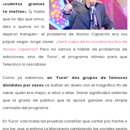
«cuántos gramos
te metías»
(y hasta
que no dijo que cinco,
diez o quince no lo
dejaron tranquilo- el problema de Alonso Caparrós era vox
pópuli, según Jorge Javier.
¿Será culpa de la cocaína los tics de
Alonso Caparrós?
Pero no vamos a hablar de problemas de
adicciones, sino de ‘Furor’, el programa idóneo para que
Telecinco lo rescatase.
Como ya sabemos,
en ‘Furor’ dos grupos de famosos
divididos por sexos
se batían en duelo con el magnífico fin de
saber quién era mejor, si ellos o ellas. Ganar significaba además
que la grada de público que te apoya ganase una simple
camiseta del programa.
En ‘Furor’ casi todas las pruebas consitían que cantar por hache o
por be: que si entona La Macarena cambiando las vocales según