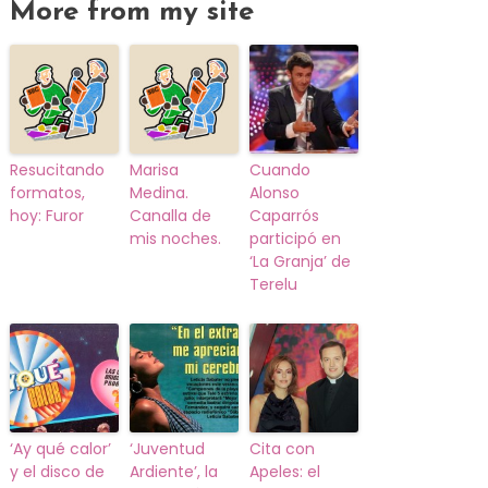
More from my site
Resucitando
Marisa
Cuando
formatos,
Medina.
Alonso
hoy: Furor
Canalla de
Caparrós
mis noches.
participó en
‘La Granja’ de
Terelu
‘Ay qué calor’
‘Juventud
Cita con
y el disco de
Ardiente’, la
Apeles: el