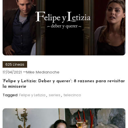
625 Líneas
17/04/2021
Mike Medianoche
‘Felipe y Letizia: Deber y querer’: 8 razones para revisitar
la miniserie
Tagged
Felipe y Letizia
,
series
,
telecinco