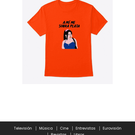
Televisión
Música
Cine
Entrevistas
Eurovisión
Revistas
Libros