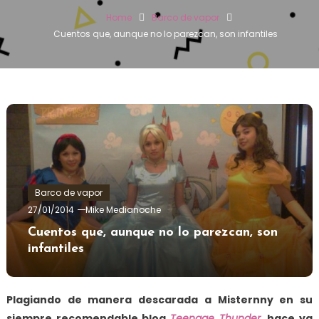
Home
Barco de vapor
Cuentos que, aunque no lo parezcan, son infantiles
Barco de vapor
27/01/2014
Mike Medianoche
Cuentos que, aunque no lo parezcan, son
infantiles
Plagiando de manera descarada a Misternny en su
siempre recomendable blog
Teenage Thunder
, hace ya