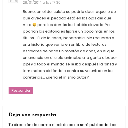
28/01/2014 a las 17:36
Bueno, en el del culete se podría decir aquello de
que a veces el pecado está en los ojos del que
mira
pero los demás los habéis clavado. Ya
podrían las editoriales fijarse un poco más en los
títulos… El de la caca, inenarrable. Me recuerda a
una historia que venía en un libro de lecturas
escolares de hace un montón de años, en el que
un anuncio en el cielo animaba a la gente a beber
pipí y a todo el mundo se le iba después la pinza y
terminaban pidiéndolo contra su voluntad en las
cafeterías… ¿sería el mismo autor?
Responder
Deja una respuesta
Tu dirección de correo electrónico no será publicada.
Los