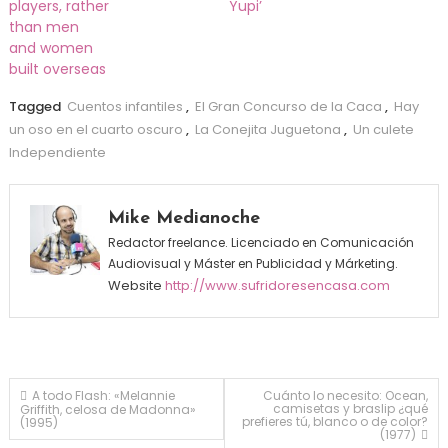
players, rather
Yupi’
than men
and women
built overseas
Tagged
Cuentos infantiles
,
El Gran Concurso de la Caca
,
Hay
un oso en el cuarto oscuro
,
La Conejita Juguetona
,
Un culete
Independiente
Mike Medianoche
Redactor freelance. Licenciado en Comunicación
Audiovisual y Máster en Publicidad y Márketing.
Website
http://www.sufridoresencasa.com
Navegación de entradas
A todo Flash: «Melannie
Cuánto lo necesito: Ocean,
camisetas y braslip ¿qué
Griffith, celosa de Madonna»
prefieres tú, blanco o de color?
(1995)
(1977)