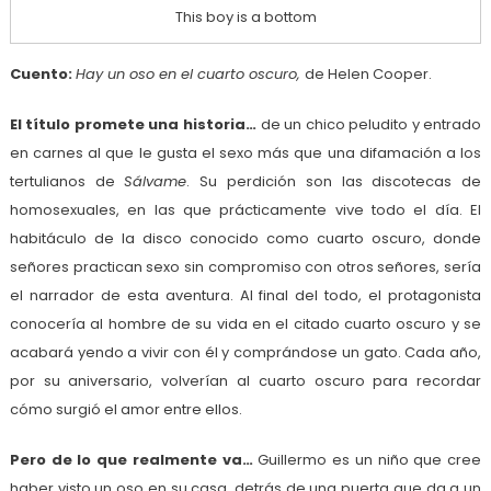
This boy is a bottom
Cuento:
Hay un oso en el cuarto oscuro,
de Helen Cooper.
El título promete una historia…
de un chico peludito y entrado
en carnes al que le gusta el sexo más que una difamación a los
tertulianos de
Sálvame
. Su perdición son las discotecas de
homosexuales, en las que prácticamente vive todo el día. El
habitáculo de la disco conocido como cuarto oscuro, donde
señores practican sexo sin compromiso con otros señores, sería
el narrador de esta aventura. Al final del todo, el protagonista
conocería al hombre de su vida en el citado cuarto oscuro y se
acabará yendo a vivir con él y comprándose un gato. Cada año,
por su aniversario, volverían al cuarto oscuro para recordar
cómo surgió el amor entre ellos.
Pero de lo que realmente va…
Guillermo es un niño que cree
haber visto un oso en su casa, detrás de una puerta que da a un