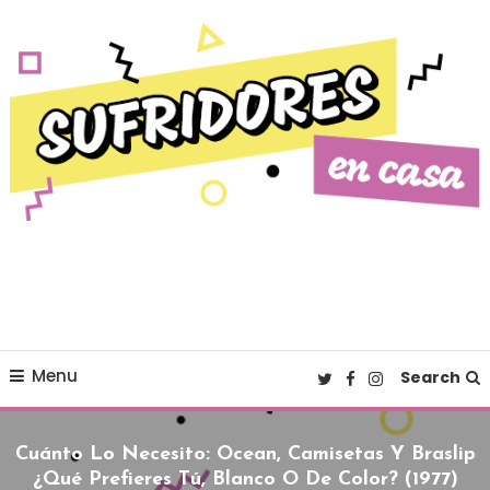
Skip To Content
Cultura pop made in Spain
Sufridores en casa
Menu
Search
Cuánto Lo Necesito: Ocean, Camisetas Y Braslip
¿qué Prefieres Tú, Blanco O De Color? (1977)