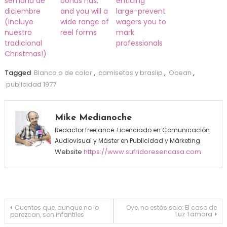
semana de
bonus has,
enticing
diciembre
and you will a
large-prevent
(Incluye
wide range of
wagers you to
nuestro
reel forms
mark
tradicional
professionals
Christmas!)
Tagged
Blanco o de color
,
camisetas y braslip
,
Ocean
,
publicidad 1977
Mike Medianoche
Redactor freelance. Licenciado en Comunicación
Audiovisual y Máster en Publicidad y Márketing.
Website
https://www.sufridoresencasa.com
Navegación de entradas
Cuentos que, aunque no lo
Oye, no estás solo: El caso de
Luz Tamara
parezcan, son infantiles