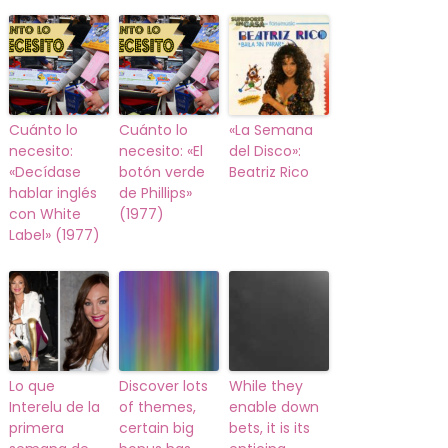
Cuánto lo
Cuánto lo
«La Semana
necesito:
necesito: «El
del Disco»:
«Decídase
botón verde
Beatriz Rico
hablar inglés
de Phillips»
con White
(1977)
Label» (1977)
Lo que
Discover lots
While they
Interelu de la
of themes,
enable down
primera
certain big
bets, it is its