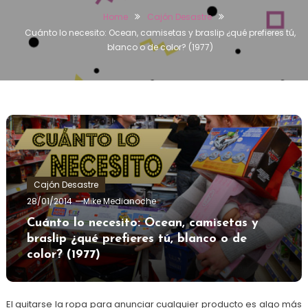
Home
Cajón Desastre
Cuánto lo necesito: Ocean, camisetas y braslip ¿qué prefieres tú,
blanco o de color? (1977)
Cajón Desastre
28/01/2014
Mike Medianoche
Cuánto lo necesito: Ocean, camisetas y
braslip ¿qué prefieres tú, blanco o de
color? (1977)
El quitarse la ropa para anunciar cualquier producto es algo más