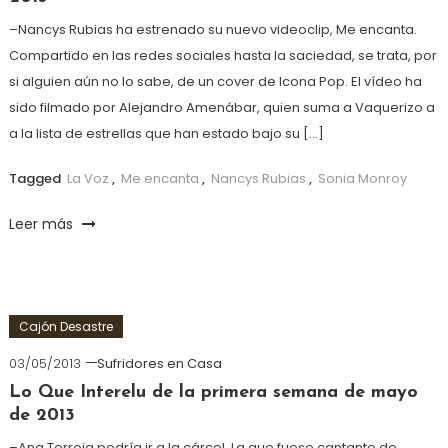
–Nancys Rubias ha estrenado su nuevo videoclip, Me encanta.
Compartido en las redes sociales hasta la saciedad, se trata, por
si alguien aún no lo sabe, de un cover de Icona Pop. El vídeo ha
sido filmado por Alejandro Amenábar, quien suma a Vaquerizo a
a la lista de estrellas que han estado bajo su […]
Tagged
La Voz
,
Me encanta
,
Nancys Rubias
,
Sonia Monroy
Leer más
Cajón Desastre
03/05/2013
Sufridores en Casa
Lo Que Interelu de la primera semana de mayo
de 2013
–Ana Torroja podría ir a la cárcel. La que fuese cantante de