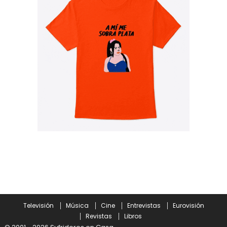
Televisión
Música
Cine
Entrevistas
Eurovisión
Revistas
Libros