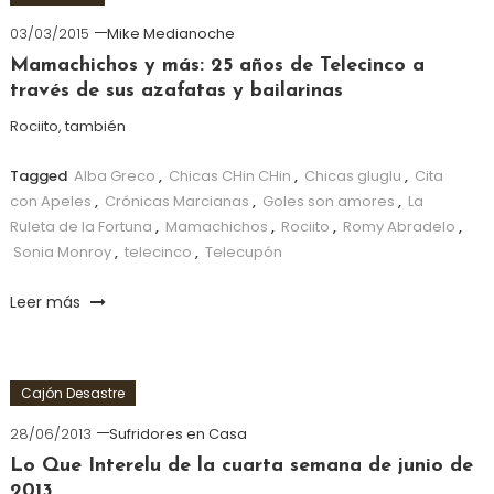
03/03/2015
Mike Medianoche
Mamachichos y más: 25 años de Telecinco a
través de sus azafatas y bailarinas
Rociito, también
Tagged
Alba Greco
,
Chicas CHin CHin
,
Chicas gluglu
,
Cita
con Apeles
,
Crónicas Marcianas
,
Goles son amores
,
La
Ruleta de la Fortuna
,
Mamachichos
,
Rociito
,
Romy Abradelo
,
Sonia Monroy
,
telecinco
,
Telecupón
Leer más
Cajón Desastre
28/06/2013
Sufridores en Casa
Lo Que Interelu de la cuarta semana de junio de
2013