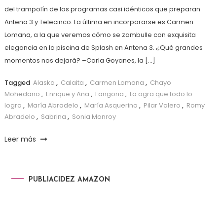
del trampolín de los programas casi idénticos que preparan
Antena 3 y Telecinco. La última en incorporarse es Carmen
Lomana, a la que veremos cómo se zambulle con exquisita
elegancia en la piscina de Splash en Antena 3. ¿Qué grandes
momentos nos dejará? –Carla Goyanes, la […]
Tagged
Alaska
,
Calaita
,
Carmen Lomana
,
Chayo
Mohedano
,
Enrique y Ana
,
Fangoria
,
La ogra que todo lo
logra
,
María Abradelo
,
María Asquerino
,
Pilar Valero
,
Romy
Abradelo
,
Sabrina
,
Sonia Monroy
Leer más
PUBLIACIDEZ AMAZON