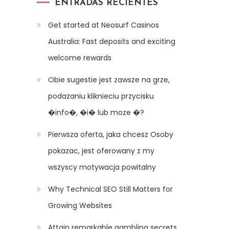
ENTRADAS RECIENTES
Get started at Neosurf Casinos
Australia: Fast deposits and exciting
welcome rewards
Obie sugestie jest zawsze na grze,
podazaniu kliknieciu przycisku
�info�, �i� lub moze �?
Pierwsza oferta, jaka chcesz Osoby
pokazac, jest oferowany z my
wszyscy motywacja powitalny
Why Technical SEO Still Matters for
Growing Websites
Attain remarkable gambling secrets