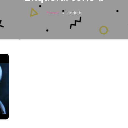
Home
serie b