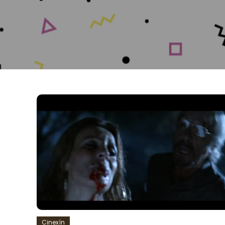
Cinexín