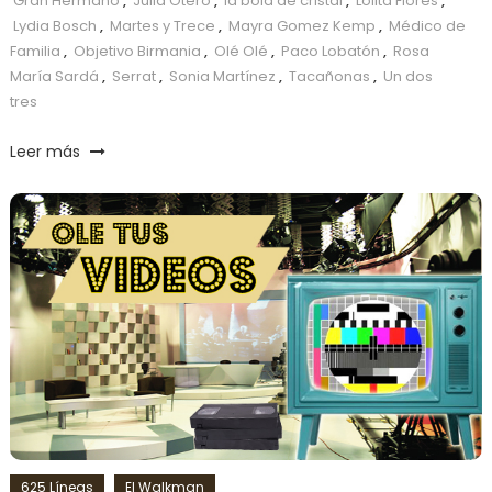
Gran Hermano
,
Julia Otero
,
la bola de cristal
,
Lolita Flores
,
Lydia Bosch
,
Martes y Trece
,
Mayra Gomez Kemp
,
Médico de
Familia
,
Objetivo Birmania
,
Olé Olé
,
Paco Lobatón
,
Rosa
María Sardá
,
Serrat
,
Sonia Martínez
,
Tacañonas
,
Un dos
tres
Leer más
625 Líneas
El Walkman