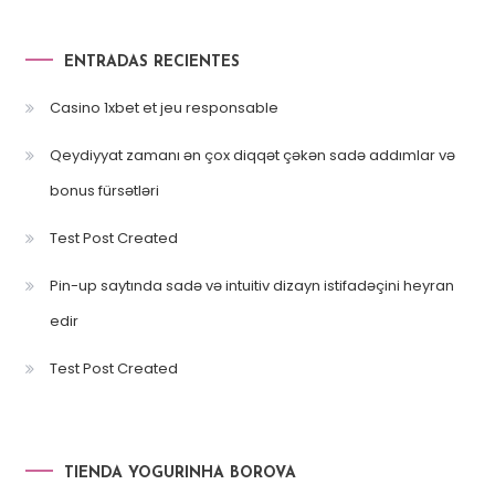
ENTRADAS RECIENTES
Casino 1xbet et jeu responsable
Qeydiyyat zamanı ən çox diqqət çəkən sadə addımlar və
bonus fürsətləri
Test Post Created
Pin-up saytında sadə və intuitiv dizayn istifadəçini heyran
edir
Test Post Created
TIENDA YOGURINHA BOROVA