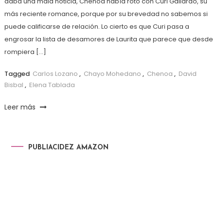
daba una mala noticia, Chenoa había roto con Curi Gallardo, su
más reciente romance, porque por su brevedad no sabemos si
puede calificarse de relación. Lo cierto es que Curi pasa a
engrosar la lista de desamores de Laurita que parece que desde
rompiera […]
Tagged
Carlos Lozano
,
Chayo Mohedano
,
Chenoa
,
David
Bisbal
,
Elena Tablada
Leer más
PUBLIACIDEZ AMAZON