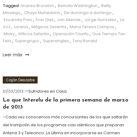
Tagged
Andrea Bronston
,
Belinda Washington
,
Betty
Missiego
,
Chayo Mohedano
,
De domingo a domingo
,
Encarnita Polo
,
Fran Dieli
,
Jon Allende
,
Jorge Gonzalez
,
La
Voz
,
Lorena
,
Mágicos Sesenta
,
Maria Teresa Campos
,
Micky
,
Míticos Setenta
,
Operación Triunfo
,
Que Tiempo Tan
Feliz
,
Supergrupo
,
Supersingles
,
Tony Ronald
Leer más
Cajón Desastre
01/03/2013
Sufridores en Casa
Lo que Interelu de la primera semana de marzo
de 2013
–Cada vez conocemos más concursantes de los que saltarán
del trampolín de los programas casi idénticos que preparan
Antena 3 y Telecinco. La última en incorporarse es Carmen