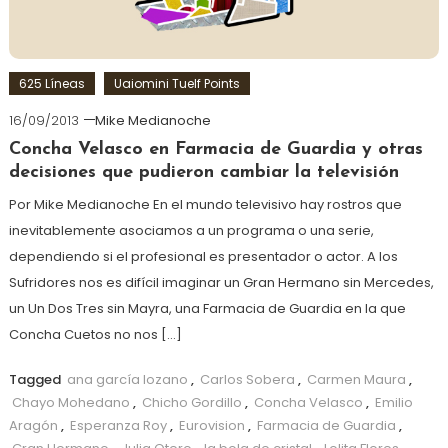
625 Líneas
Uaiomini Tuelf Points
16/09/2013
Mike Medianoche
Concha Velasco en Farmacia de Guardia y otras
decisiones que pudieron cambiar la televisión
Por Mike Medianoche En el mundo televisivo hay rostros que
inevitablemente asociamos a un programa o una serie,
dependiendo si el profesional es presentador o actor. A los
Sufridores nos es difícil imaginar un Gran Hermano sin Mercedes,
un Un Dos Tres sin Mayra, una Farmacia de Guardia en la que
Concha Cuetos no nos […]
Tagged
ana garcía lozano
,
Carlos Sobera
,
Carmen Maura
,
Chayo Mohedano
,
Chicho Gordillo
,
Concha Velasco
,
Emilio
Aragón
,
Esperanza Roy
,
Eurovision
,
Farmacia de Guardia
,