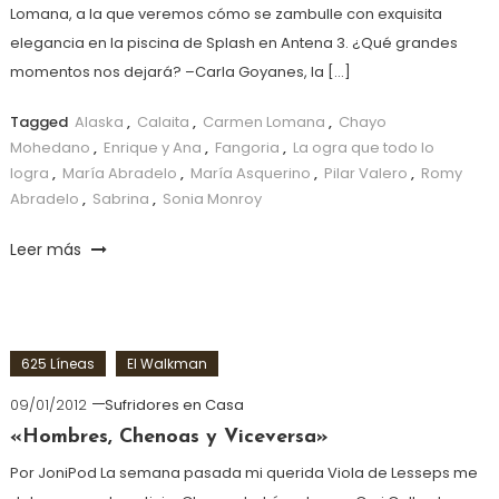
Lomana, a la que veremos cómo se zambulle con exquisita
elegancia en la piscina de Splash en Antena 3. ¿Qué grandes
momentos nos dejará? –Carla Goyanes, la […]
Tagged
Alaska
,
Calaita
,
Carmen Lomana
,
Chayo
Mohedano
,
Enrique y Ana
,
Fangoria
,
La ogra que todo lo
logra
,
María Abradelo
,
María Asquerino
,
Pilar Valero
,
Romy
Abradelo
,
Sabrina
,
Sonia Monroy
Leer más
625 Líneas
El Walkman
09/01/2012
Sufridores en Casa
«Hombres, Chenoas y Viceversa»
Por JoniPod La semana pasada mi querida Viola de Lesseps me