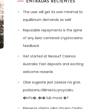
ENTRADAS RECIENTES
The user will get its own minimal Sc
equilibrium demands as well
Reputable repayments is the spine
of any Asia-centered cryptocasino
feedback
Get started at Neosurf Casinos
Australia: Fast deposits and exciting
welcome rewards
Obie sugestie jest zawsze na grze,
podazaniu kliknieciu przycisku
�info�, �i� lub moze �?
Pierwsza oferta, jaka chcesz Osoby