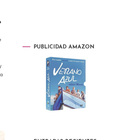
o
e
PUBLICIDAD AMAZON
y
na