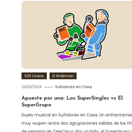
625 Líneas
El Walkman
13/03/2013
Sufridores en Casa
Apueste por una: Los SuperSingles vs El
SuperGrupo
Duelo musical en Sufridores en Casa. Un enfrentami
muy «super» entre dos agrupaciones salidas de los fi
de semana de TeleCinco. Por un lado, el SuperGrupo