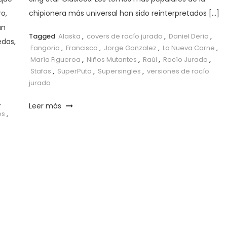
o,
chipionera más universal han sido reinterpretados […]
an
Tagged
Alaska
,
covers de rocío jurado
,
Daniel Derio
,
edas,
Fangoria
,
Francisco
,
Jorge Gonzalez
,
La Nueva Carne
,
María Figueroa
,
Niños Mutantes
,
Raúl
,
Rocío Jurado
,
Stafas
,
SuperPuta
,
Supersingles
,
versiones de rocío
jurado
,
Leer más
os
,