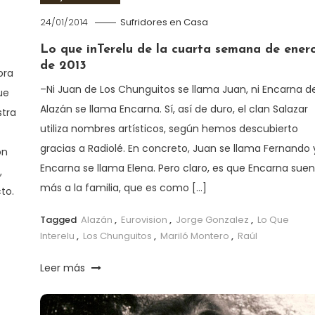
24/01/2014
Sufridores en Casa
Lo que inTerelu de la cuarta semana de ener
de 2013
ora
–Ni Juan de Los Chunguitos se llama Juan, ni Encarna d
ue
Alazán se llama Encarna. Sí, así de duro, el clan Salazar
stra
utiliza nombres artísticos, según hemos descubierto
gracias a Radiolé. En concreto, Juan se llama Fernando 
on
Encarna se llama Elena. Pero claro, es que Encarna sue
,
más a la familia, que es como […]
to.
Tagged
Alazán
,
Eurovision
,
Jorge Gonzalez
,
Lo Que
Interelu
,
Los Chunguitos
,
Mariló Montero
,
Raúl
Leer más