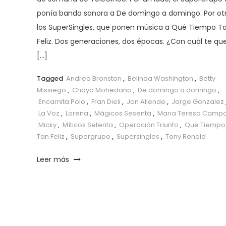
ponía banda sonora a De domingo a domingo. Por otr
los SuperSingles, que ponen música a Qué Tiempo T
Feliz. Dos generaciones, dos épocas. ¿Con cuál te qu
[…]
Tagged
Andrea Bronston
,
Belinda Washington
,
Betty
Missiego
,
Chayo Mohedano
,
De domingo a domingo
,
Encarnita Polo
,
Fran Dieli
,
Jon Allende
,
Jorge Gonzalez
La Voz
,
Lorena
,
Mágicos Sesenta
,
Maria Teresa Camp
Micky
,
Míticos Setenta
,
Operación Triunfo
,
Que Tiempo
Tan Feliz
,
Supergrupo
,
Supersingles
,
Tony Ronald
Leer más