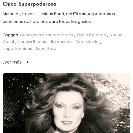
Chica Superpoderosa
Mutantes, travestis, chicas Bond, del FBI y superpoderosas:
canciones de heroínas para todos los gustos
Tagged
Canciones de superheroes
,
María Figueroa
,
Nacho
Canut
,
Nancys Rubias
,
rita pavone
,
Sara Montiel
,
superheroinas
,
SuperSara
Leer más