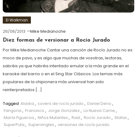
El Walkman
26/08/2013
Mike Medianoche
Diez formas de versionar a Rocío Jurado
Por Mike Medianoche Cantar una canción de Rocío Jurado no es
moco de pavo, y es algo que muchas de vosotras, lectoras,
sabréis ya que habréis intentado emular a la más grande en el
karaoke del barrio o en el Sing Star Clásicos. Los temas más
populares de la chipionera más universal han sido
reinterpretados […]
Tagged
Alaska
,
covers de rocío jurado
,
Daniel Derio
,
Fangoria
,
Francisco
,
Jorge Gonzalez
,
La Nueva Carne
,
María Figueroa
,
Niños Mutantes
,
Raúl
,
Rocío Jurado
,
Stafas
,
SuperPuta
,
Supersingles
,
versiones de rocío jurado