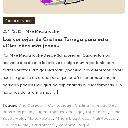
Barco de vapor
26/11/2010
Mike Medianoche
Los consejos de Cristina Tárrega para estar
«Diez años más joven»
Por Mike Medianoche Desde Sufridores en Casa estamos
convencidos de que la belleza es algo muy importante para
todas vosotras, amigas lectoras, y por ello, hoy queremos poner
nuestro granito de arena para que podáis sacaros un mejor
partido y podáis lucir igual de espléndidas que las famosas. Y lo
haremos de la forma más […]
Tagged
Ana Obregón
,
Cari Lapique
,
Cristina Tárrega
,
Diez
años más joven
,
Eugenia Martinez de Irujo
,
Lolita Flores
,
Lucía
Bosé
,
Malú
,
Marta Robles
,
Miriam Diaz Aroca
,
Nati Abascal
,
Paulina Rubio
,
Sara Montiel
,
Verónica Forqué