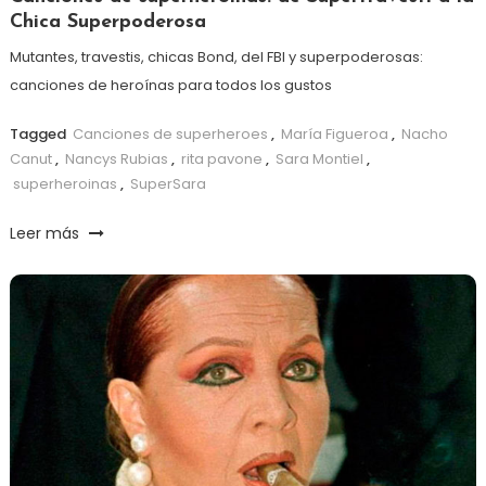
Chica Superpoderosa
Mutantes, travestis, chicas Bond, del FBI y superpoderosas:
canciones de heroínas para todos los gustos
Tagged
Canciones de superheroes
,
María Figueroa
,
Nacho
Canut
,
Nancys Rubias
,
rita pavone
,
Sara Montiel
,
superheroinas
,
SuperSara
Leer más