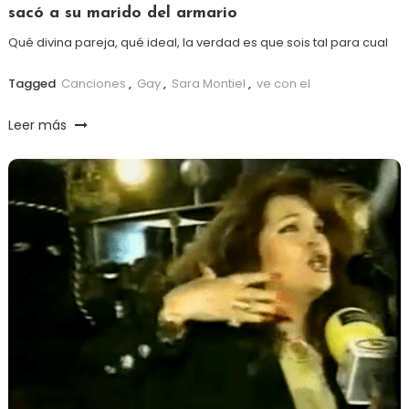
sacó a su marido del armario
Qué divina pareja, qué ideal, la verdad es que sois tal para cual
Tagged
Canciones
,
Gay
,
Sara Montiel
,
ve con el
Leer más