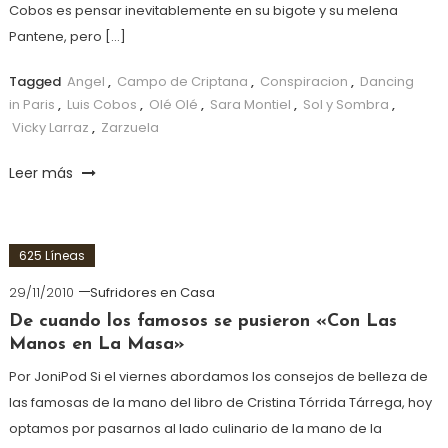
Cobos es pensar inevitablemente en su bigote y su melena
Pantene, pero […]
Tagged
Angel
,
Campo de Criptana
,
Conspiracion
,
Dancing
in Paris
,
Luis Cobos
,
Olé Olé
,
Sara Montiel
,
Sol y Sombra
,
Vicky Larraz
,
Zarzuela
Leer más
625 Líneas
29/11/2010
Sufridores en Casa
De cuando los famosos se pusieron «Con Las
Manos en La Masa»
Por JoniPod Si el viernes abordamos los consejos de belleza de
las famosas de la mano del libro de Cristina Tórrida Tárrega, hoy
optamos por pasarnos al lado culinario de la mano de la