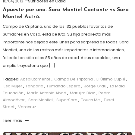
10/04/2013
Sufridores en Casa
Apueste por una: Sara Montiel Cantante vs Sara
Montiel Actriz
Campo de Criptana, uno de los 132 pueblos favoritos de
Sufridores en Casa, está de luto. Su hija predilecta más
importante nos dejaba este lunes para sorpresa de todos. Sara
Montiel, uno de los rostros más importantes e internacionales,
fallecía tan sólo a los 85 años de edad. A sus espaldas, una
amplia trayectoria que […]
Tagged
Absolutamente
,
Campo De Triptana
,
El Último Cuplé
,
Esa Mujer
,
Fangoria
,
Fumando Espero
,
Jorge Grau
,
La Mala
Educación
,
María Antonia Abad
,
Marujita Diaz
,
Pedro
Almodóvar
,
Sara Montiel
,
SuperSara
,
Touch Me
,
Tuset
Street
,
Veracruz
Leer más