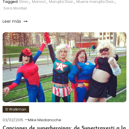
Tagged
Dinio
,
Marisol
,
Marujita Diaz
,
Muere marujita Diaz
,
Sara Montiel
Leer más
El Walkman
03/02/2015
Mike Medianoche
Canciones de superheroínas: de Supertravesti a la