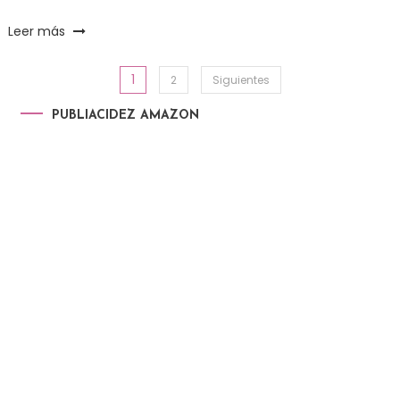
Leer más
1
Paginación de entradas
2
Siguientes
PUBLIACIDEZ AMAZON