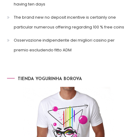
having ten days
The brand new no deposit incentive is certainly one
particular numerous offering regarding 100 % free coins
Osservazione indipendente dei migliori casino per
premio escludendo fitto ADM
TIENDA YOGURINHA BOROVA