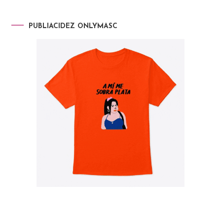
PUBLIACIDEZ ONLYMASC