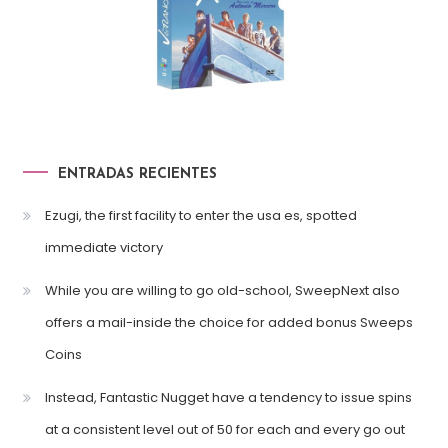
ENTRADAS RECIENTES
Ezugi, the first facility to enter the usa es, spotted
immediate victory
While you are willing to go old-school, SweepNext also
offers a mail-inside the choice for added bonus Sweeps
Coins
Instead, Fantastic Nugget have a tendency to issue spins
at a consistent level out of 50 for each and every go out