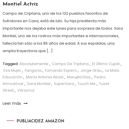
Montiel Actriz
Campo de Criptana, uno de los 132 pueblos favoritos de
Sufridores en Casa, está de luto. Su hija predilecta más
importante nos dejaba este lunes para sorpresa de todos. Sara
Montiel, uno de los rostros más importantes e internacionales,
fallecía tan sólo a los 85 años de edad. A sus espaldas, una
amplia trayectoria que […]
Tagged
Absolutamente
,
Campo De Triptana
,
El Último Cuplé
,
Esa Mujer
,
Fangoria
,
Fumando Espero
,
Jorge Grau
,
La Mala
Educación
,
María Antonia Abad
,
Marujita Diaz
,
Pedro
Almodóvar
,
Sara Montiel
,
SuperSara
,
Touch Me
,
Tuset
Street
,
Veracruz
Leer más
PUBLIACIDEZ AMAZON