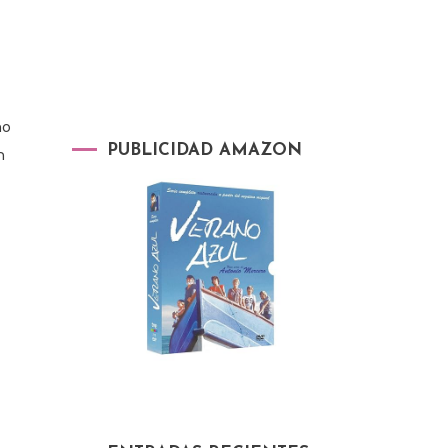
mo
PUBLICIDAD AMAZON
n