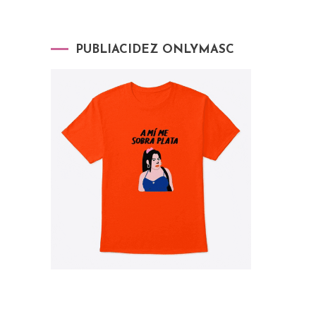
PUBLIACIDEZ ONLYMASC