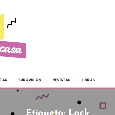
STAS
EUROVISIÓN
REVISTAS
LIBROS
Etiqueta:
Lack