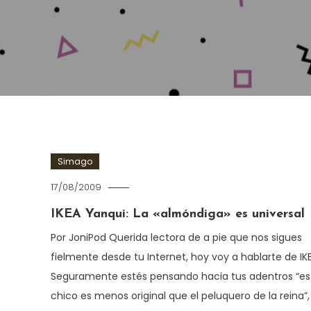
Simago
17/08/2009
IKEA Yanqui: La «almóndiga» es universal
Por JoniPod Querida lectora de a pie que nos sigues
fielmente desde tu Internet, hoy voy a hablarte de IKE
Seguramente estés pensando hacia tus adentros “es
chico es menos original que el peluquero de la reina”,