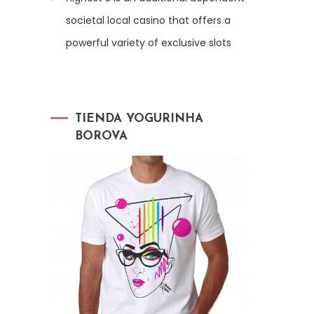
societal local casino that offers a
powerful variety of exclusive slots
TIENDA YOGURINHA
BOROVA