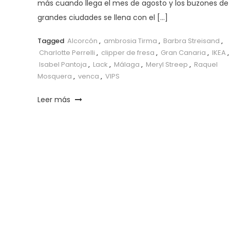
más cuando llega el mes de agosto y los buzones de 
grandes ciudades se llena con el […]
Tagged
Alcorcón
,
ambrosia Tirma
,
Barbra Streisand
,
Charlotte Perrelli
,
clipper de fresa
,
Gran Canaria
,
IKEA
,
Isabel Pantoja
,
Lack
,
Málaga
,
Meryl Streep
,
Raquel
Mosquera
,
venca
,
VIPS
Leer más