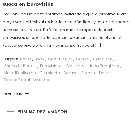
sueca en Eurovisión
Por JoniPod No, no te estamos invitando a que el próximo 16 de
mayo veas el festival rodeado de albóndigas y con la tele sobre
tu mesa lack. No podía faltar en nuestro repaso de posts
eurovisivos un apartado especial a Suecia, país en el que el
Festival se vive de forma muy intensa. Especial […]
Tagged
Botox
,
BWO
,
Cadena Dial
,
Carola
,
Carrefour
,
Charlotte Perrelli
,
Eurovision
,
H&M
,
Lack
,
Linda Bengtzing
,
Melodifestivalen
,
Quimicefa
,
Soraya
,
Suecia
,
Taurus
,
Teresa Rabal
,
Veo Veo
Leer más
PUBLIACIDEZ AMAZON