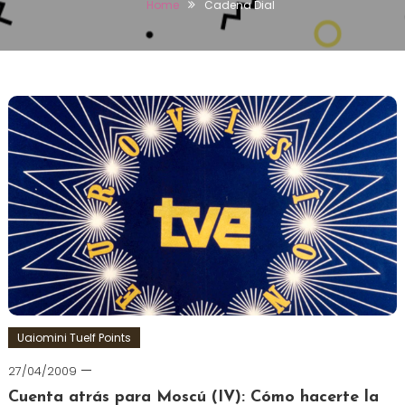
Home
Cadena Dial
Uaiomini Tuelf Points
27/04/2009
Cuenta atrás para Moscú (IV): Cómo hacerte la