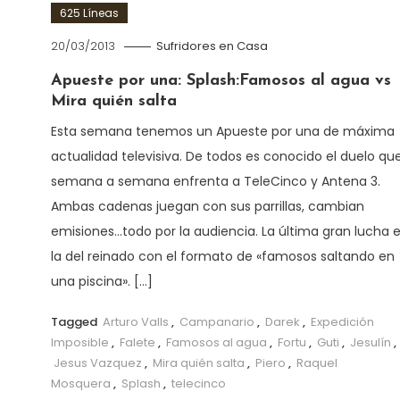
625 Líneas
20/03/2013
Sufridores en Casa
Apueste por una: Splash:Famosos al agua vs
Mira quién salta
Esta semana tenemos un Apueste por una de máxima
actualidad televisiva. De todos es conocido el duelo qu
semana a semana enfrenta a TeleCinco y Antena 3.
Ambas cadenas juegan con sus parrillas, cambian
emisiones…todo por la audiencia. La última gran lucha 
la del reinado con el formato de «famosos saltando en
una piscina». […]
Tagged
Arturo Valls
,
Campanario
,
Darek
,
Expedición
Imposible
,
Falete
,
Famosos al agua
,
Fortu
,
Guti
,
Jesulín
,
Jesus Vazquez
,
Mira quién salta
,
Piero
,
Raquel
Mosquera
,
Splash
,
telecinco