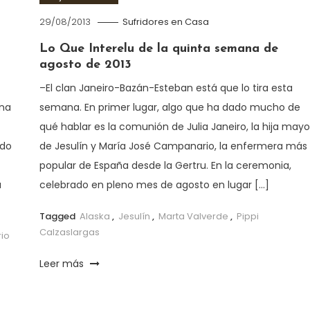
29/08/2013
Sufridores en Casa
Lo Que Interelu de la quinta semana de
agosto de 2013
–El clan Janeiro-Bazán-Esteban está que lo tira esta
ana
semana. En primer lugar, algo que ha dado mucho de
qué hablar es la comunión de Julia Janeiro, la hija mayo
ado
de Jesulín y María José Campanario, la enfermera más
popular de España desde la Gertru. En la ceremonia,
a
celebrado en pleno mes de agosto en lugar […]
Tagged
Alaska
,
Jesulín
,
Marta Valverde
,
Pippi
Calzaslargas
io
Leer más