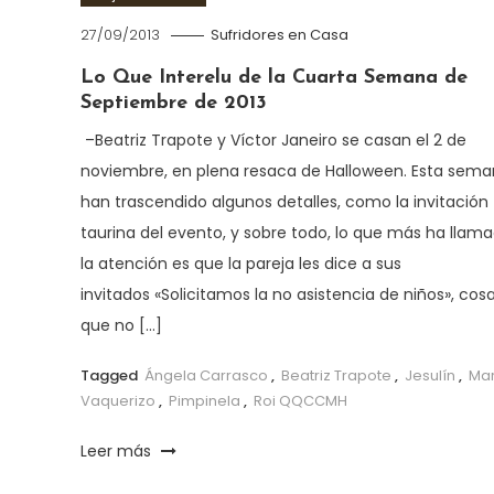
27/09/2013
Sufridores en Casa
Lo Que Interelu de la Cuarta Semana de
Septiembre de 2013
–Beatriz Trapote y Víctor Janeiro se casan el 2 de
noviembre, en plena resaca de Halloween. Esta sem
han trascendido algunos detalles, como la invitación
taurina del evento, y sobre todo, lo que más ha llam
la atención es que la pareja les dice a sus
invitados «Solicitamos la no asistencia de niños», cos
que no […]
Tagged
Ángela Carrasco
,
Beatriz Trapote
,
Jesulín
,
Mar
Vaquerizo
,
Pimpinela
,
Roi QQCCMH
Leer más