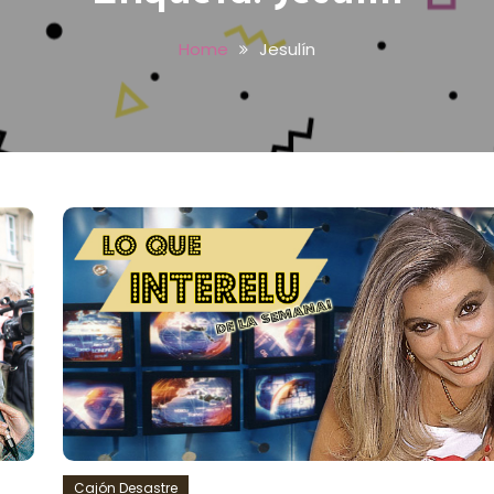
Home
Jesulín
Cajón Desastre