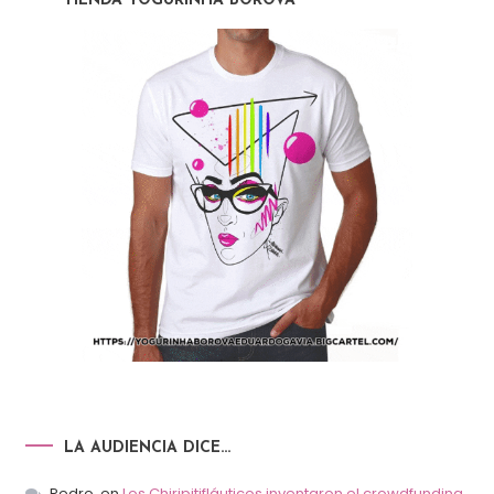
TIENDA YOGURINHA BOROVA
LA AUDIENCIA DICE…
Pedro.
en
Los Chiripitifláuticos inventaron el crowdfunding