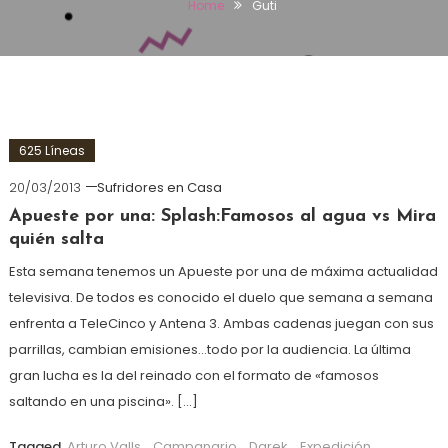
Home
Guti
625 Líneas
20/03/2013
Sufridores en Casa
Apueste por una: Splash:Famosos al agua vs Mira
quién salta
Esta semana tenemos un Apueste por una de máxima actualidad
televisiva. De todos es conocido el duelo que semana a semana
enfrenta a TeleCinco y Antena 3. Ambas cadenas juegan con sus
parrillas, cambian emisiones…todo por la audiencia. La última
gran lucha es la del reinado con el formato de «famosos
saltando en una piscina». […]
Tagged
Arturo Valls
,
Campanario
,
Darek
,
Expedición