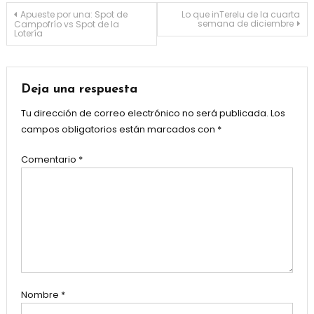
Navegación de entradas
Apueste por una: Spot de
Lo que inTerelu de la cuarta
semana de diciembre
Campofrío vs Spot de la
Lotería
Deja una respuesta
Tu dirección de correo electrónico no será publicada.
Los
campos obligatorios están marcados con
*
Comentario
*
Nombre
*