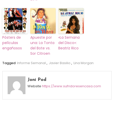
Pósters de
Apueste por
«La Semana
películas
una: La Tonta
del Disco»:
engañosos
del Bote vs.
Beatriz Rico
Sor Citroen
Tagged
Informe Semanal
,
Javier Basilio
,
Lina Morgan
Joni Pod
Website
https://www.sufridoresencasa.com