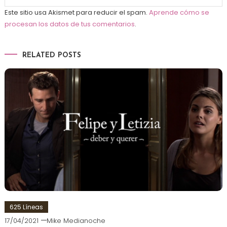
Este sitio usa Akismet para reducir el spam.
Aprende cómo se
procesan los datos de tus comentarios
.
RELATED POSTS
625 Líneas
17/04/2021
Mike Medianoche