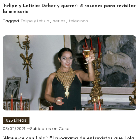
‘Felipe y Letizia: Deber y querer’: 8 razones para revisitar
la miniserie
Tagged
Felipe y Letizia
,
series
,
telecinco
625 Líneas
03/02/2021
Sufridores en Casa
‘Almuerce con Lola’: El programa de entrevistas que Lola