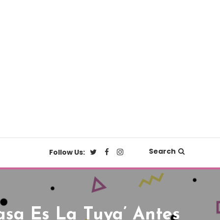
Search
Follow Us:
asa Es La Tuya’ Antes