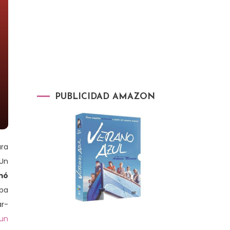
PUBLICIDAD AMAZON
ara
 Un
mó
apa
ar-
 un