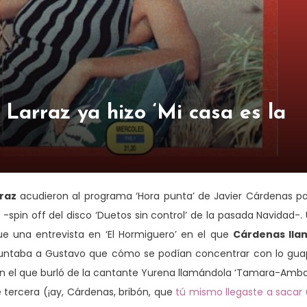
Larraz ya hizo ‘Mi casa es la
raz
acudieron al programa ‘Hora punta’ de Javier Cárdenas p
-spin off del disco ‘Duetos sin control’ de la pasada Navidad-.
e una entrevista en ‘El Hormiguero’ en el que
Cárdenas lla
guntaba a Gustavo que cómo se podían concentrar con lo gu
n el que burló de la cantante Yurena llamándola ‘Tamara-Amb
tercera (¡ay, Cárdenas, bribón, que
tú mismo llegaste a sacar