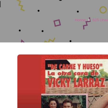
Home
625 Líne