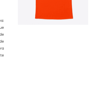
va:
que
de
 de
era
nte