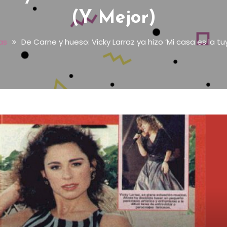
(y Mejor)
as
De Carne y hueso: Vicky Larraz ya hizo ‘Mi casa es la tu