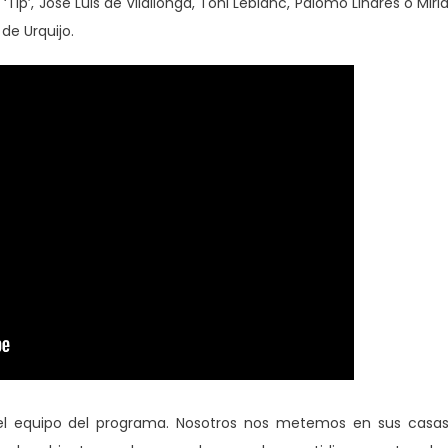
‘Tip’, José Luis de Vilallonga, Toni Leblanc, Palomo Linares o Mir
 de Urquijo.
 el equipo del programa. Nosotros nos metemos en sus casa