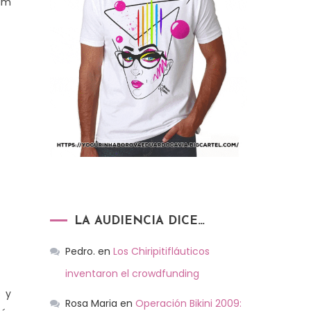
iam
LA AUDIENCIA DICE…
Pedro.
en
Los Chiripitifláuticos
inventaron el crowdfunding
s y
Rosa Maria
en
Operación Bikini 2009: