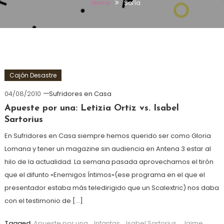
Home
Sofía
Cajón Desastre
04/08/2010
Sufridores en Casa
Apueste por una: Letizia Ortiz vs. Isabel
Sartorius
En Sufridores en Casa siempre hemos querido ser como Gloria
Lomana y tener un magazine sin audiencia en Antena 3 estar al
hilo de la actualidad. La semana pasada aprovechamos el tirón
que el difunto «Enemigos Íntimos»(ese programa en el que el
presentador estaba más teledirigido que un Scalextric) nos daba
con el testimonio de […]
Tagged
Apueste por una
,
Infantas
,
Isabel Sartorius
,
Jaime