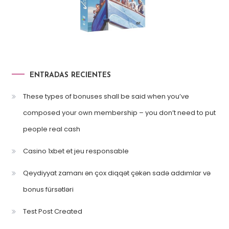
ENTRADAS RECIENTES
These types of bonuses shall be said when you’ve
composed your own membership – you don’t need to put
people real cash
Casino 1xbet et jeu responsable
Qeydiyyat zamanı ən çox diqqət çəkən sadə addımlar və
bonus fürsətləri
Test Post Created