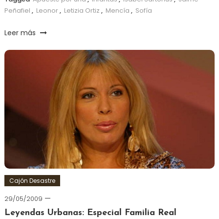
Peñafiel
,
Leonor
,
Letizia Ortiz
,
Mencía
,
Sofía
Leer más
Cajón Desastre
29/05/2009
Leyendas Urbanas: Especial Familia Real