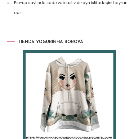
Pin-up saytında sadə və intuitiv dizayn istifadəçini heyran
edir
TIENDA YOGURINHA BOROVA