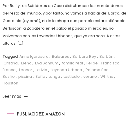
Por Rusty Los Sufridores en Casa disfrutamos desmarcándonos
del resto del mundo, y por tanto, no vamos a hablar del Barça, de
Guardiola (ay omá), ni de la chapa que parecía estar soltándole
Berlusconi a Zapatero en el palco el pasado miércoles, no.
Volvemos con las Leyendas Urbanas, que ya era hora. A estas
alturas, […]
Tagged
Anne Igartiburu
,
Baleares
,
Bárbara Rey
,
Borbón
,
Cristina
,
Elena
,
Eva Sannum
,
familia real
,
Felipe
,
Francisco
Franco
,
Leonor
,
Letizia
,
Leyenda Urbana
,
Paloma San
Basilio
,
piscina
,
Sofía
,
tanga
,
testículo
,
verano
,
Whitney
Houston
Leer más
PUBLIACIDEZ AMAZON