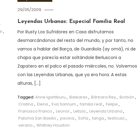
29/05/2009
Leyendas Urbanas: Especial Familia Real
e
e
,
Por Rusty Los Sufridores en Casa disfrutamos
desmarcándonos del resto del mundo, y por tanto, no
vamos a hablar del Barça, de Guardiola (ay omá), ni de 
chapa que parecía estar soltándole Berlusconi a
Zapatero en el palco el pasado miércoles, no. Volvemos
con las Leyendas Urbanas, que ya era hora. A estas
alturas, […]
Tagged
Anne Igartiburu
,
Baleares
,
Bárbara Rey
,
Borbón
,
Cristina
,
Elena
,
Eva Sannum
,
familia real
,
Felipe
,
Francisco Franco
,
Leonor
,
Letizia
,
Leyenda Urbana
,
Paloma San Basilio
,
piscina
,
Sofía
,
tanga
,
testículo
,
verano
,
Whitney Houston