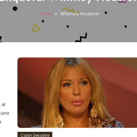
Home
Whitney Houston
 al
 una
.
Cajón Desastre