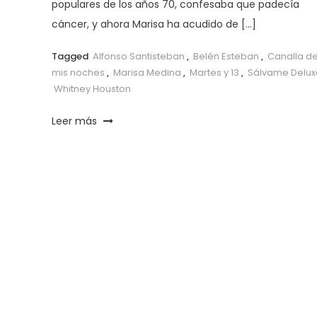
populares de los años 70, confesaba que padecía
cáncer, y ahora Marisa ha acudido de […]
Tagged
Alfonso Santisteban
,
Belén Esteban
,
Canalla d
mis noches
,
Marisa Medina
,
Martes y 13
,
Sálvame Delux
Whitney Houston
Leer más