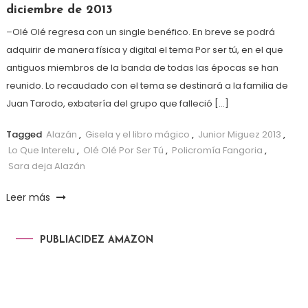
diciembre de 2013
–Olé Olé regresa con un single benéfico. En breve se podrá
adquirir de manera física y digital el tema Por ser tú, en el que
antiguos miembros de la banda de todas las épocas se han
reunido. Lo recaudado con el tema se destinará a la familia de
Juan Tarodo, exbatería del grupo que falleció […]
Tagged
Alazán
,
Gisela y el libro mágico
,
Junior Miguez 2013
,
Lo Que Interelu
,
Olé Olé Por Ser Tú
,
Policromía Fangoria
,
Sara deja Alazán
Leer más
PUBLIACIDEZ AMAZON