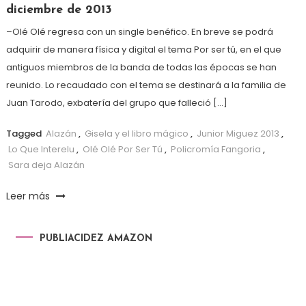
diciembre de 2013
–Olé Olé regresa con un single benéfico. En breve se podrá
adquirir de manera física y digital el tema Por ser tú, en el que
antiguos miembros de la banda de todas las épocas se han
reunido. Lo recaudado con el tema se destinará a la familia de
Juan Tarodo, exbatería del grupo que falleció […]
Tagged
Alazán
,
Gisela y el libro mágico
,
Junior Miguez 2013
,
Lo Que Interelu
,
Olé Olé Por Ser Tú
,
Policromía Fangoria
,
Sara deja Alazán
Leer más
PUBLIACIDEZ AMAZON