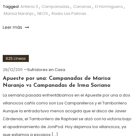
Tagged
Antena 3
,
Campanadas
,
Canarias
,
El Hormiguero
,
Marisa Naranjo
,
NEOX
,
Radio Las Palmas
Leer más
625 Líneas
28/12/2011
Sufridores en Casa
Apueste por una: Campanadas de Marisa
Naranjo vs Campanadas de Irma Soriano
La semana pasada enfrentábamos en el Apueste por una a dos
villancicos cañís como son Los Campanilleros y el Tamborilero.
Aunque la entrada tuvo menos acogida que el disco de Javier
Cárdenas, el Tamborilero de Raphael se alzó con la victoria bajo
el apadrinamiento de JoniPod. Hoy dejamos los villancicos, ya
que estamos a escasos […]