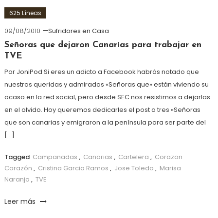
625 Líneas
09/08/2010
Sufridores en Casa
Señoras que dejaron Canarias para trabajar en
TVE
Por JoniPod Si eres un adicto a Facebook habrás notado que
nuestras queridas y admiradas «Señoras que» están viviendo su
ocaso en la red social, pero desde SEC nos resistimos a dejarlas
en el olvido. Hoy queremos dedicarles el post a tres «Señoras
que son canarias y emigraron a la península para ser parte del
[…]
Tagged
Campanadas
,
Canarias
,
Cartelera
,
Corazon
Corazón
,
Cristina Garcia Ramos
,
Jose Toledo
,
Marisa
Naranjo
,
TVE
Leer más