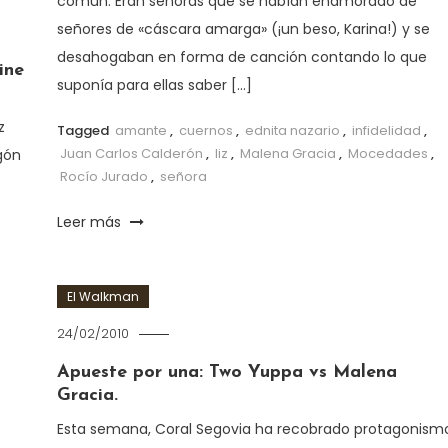
común. Eran señoras que se habían enamorado de
señores de «cáscara amarga» (¡un beso, Karina!) y se
desahogaban en forma de canción contando lo que
ine
suponía para ellas saber […]
z
Tagged
amante
,
cuernos
,
ednita nazario
,
infidelidad
,
Juan Carlos Calderón
,
liz
,
Malena Gracia
,
Mocedades
,
gón
Rocío Jurado
,
señora
Leer más
El Walkman
24/02/2010
Apueste por una: Two Yuppa vs Malena
Gracia.
Esta semana, Coral Segovia ha recobrado protagonism