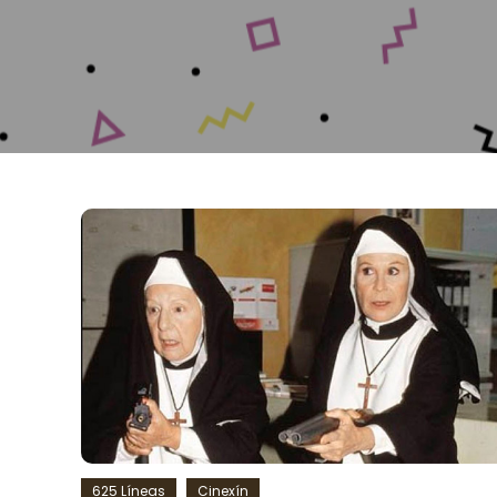
625 Líneas
Cinexín