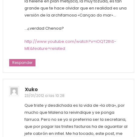
la helene en plan metijaca, la muy tozuda, es tan
grande que te hace olvidar que en realidad es una
versión de la archifamosa «Cançao do mar»…
…¿verdad Chenoa?
http://www.youtube.com/watch?v=iOQT2thS-
ME&feature=related
Responder
Xuko
23/01/2012 a las 10:28
Que triste y desdichada es la vida de «la otra», por
mucho que Malena la reivindique y se ponga
farruca. Pero no se yo si preferiria ser la secretaria,
que por pagar las tristes facturas ha de aguantar al
jefe cabrón en infiel. Me ha tocado, este post, me