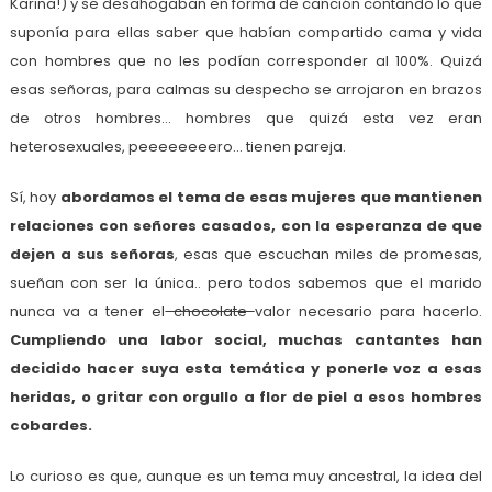
Karina!) y se desahogaban en forma de canción contando lo que
suponía para ellas saber que habían compartido cama y vida
con hombres que no les podían corresponder al 100%. Quizá
esas señoras, para calmas su despecho se arrojaron en brazos
de otros hombres… hombres que quizá esta vez eran
heterosexuales, peeeeeeeero… tienen pareja.
Sí, hoy
abordamos el tema de esas mujeres que mantienen
relaciones con señores casados, con la esperanza de que
dejen a sus señoras
, esas que escuchan miles de promesas,
sueñan con ser la única.. pero todos sabemos que el marido
nunca va a tener el
chocolate
valor necesario para hacerlo.
Cumpliendo una labor social, muchas cantantes han
decidido hacer suya esta temática y ponerle voz a esas
heridas, o gritar con orgullo a flor de piel a esos hombres
cobardes.
Lo curioso es que, aunque es un tema muy ancestral, la idea del