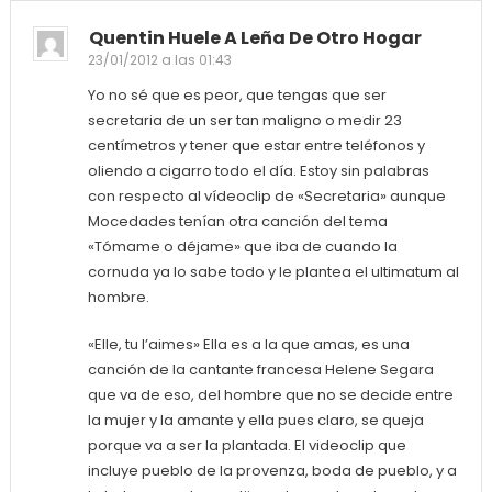
Quentin Huele A Leña De Otro Hogar
23/01/2012 a las 01:43
Yo no sé que es peor, que tengas que ser
secretaria de un ser tan maligno o medir 23
centímetros y tener que estar entre teléfonos y
oliendo a cigarro todo el día. Estoy sin palabras
con respecto al vídeoclip de «Secretaria» aunque
Mocedades tenían otra canción del tema
«Tómame o déjame» que iba de cuando la
cornuda ya lo sabe todo y le plantea el ultimatum al
hombre.
«Elle, tu l’aimes» Ella es a la que amas, es una
canción de la cantante francesa Helene Segara
que va de eso, del hombre que no se decide entre
la mujer y la amante y ella pues claro, se queja
porque va a ser la plantada. El videoclip que
incluye pueblo de la provenza, boda de pueblo, y a