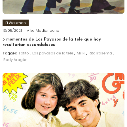
El Walkman
13/05/2021
Mike Medianoche
5 momentos de Los Payasos de la tele que hoy
resultarían escandalosos
Tagged
Fofito
,
Los payasos de la tele
,
Miliki
,
Rita Irasema
,
Rody Aragón