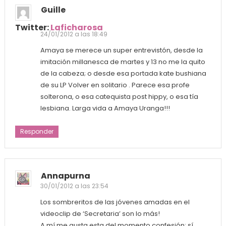
Guille
Twitter:
Laficharosa
24/01/2012 a las 18:49
Amaya se merece un super entrevistón, desde la
imitación millanesca de martes y 13 no me la quito
de la cabeza; o desde esa portada kate bushiana
de su LP Volver en solitario . Parece esa profe
solterona, o esa catequista post hippy, o esa tía
lesbiana. Larga vida a Amaya Uranga!!!
Responder
Annapurna
30/01/2012 a las 23:54
Los sombreritos de las jóvenes amadas en el
videoclip de ‘Secretaria’ son lo más!
A mí me gusta esta del momento confesión: sí,