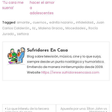
‘Tu cara me
hacer el amor
suena’
a
adolescentes
Tagged
amante
,
cuernos
,
ednita nazario
,
infidelidad
,
Juan
Carlos Calderón
,
liz
,
Malena Gracia
,
Mocedades
,
Rocío
Jurado
,
señora
Sufridores En Casa
Blog sobre televisión, música, cine y lo que surja,
siempre desde un punto nostálgico y humorístico.
Emitiendo de manera ininterrumpida desde 2009.
Website
https://www.sufridoresencasa.com
Navegación de entradas
Lo que Interelu de la tercera
Apueste por una: Elton John vs
Madonna