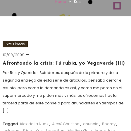
Home
Kas
625 Líneas
19/08/2009
Afrontando la crisis: Tú rubia, yo Vegaverde (III)
Por Rusty Queridos Sufridores, después de la primera y de la
segunda entrega de esta serie de artículos, pensaba cerrar el
asunto, pero como la demanda es así, y como me paran en el
supermercado y me piden más y más, os ofrecemos hoy la
tercera parte de este consejo para anunciantes en tiempos de
[…]
Tagged
Álex de la Nuez
,
Álex&Christina
,
anuncio
,
Boomy
,
eslogan
,
Frigo
,
Kas
,
Lacasitos
,
Martina Klein
,
Mortadelo
,