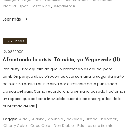
Nocilla
,
spot
,
Tosta Rica
,
Vegaverde
Leer más
625 Líneas
12/08/2009
Afrontando la crisis: Tú rubia, yo Vegaverde (II)
Por Rusty Por aquello de que lo prometido es deuda, pero
también porque sí, os ofrecemos esta semana la segunda parte
de nuestra particular iniciativa por el rescate de la publicidad
clásica del país. Como recordarán, la semana pasada hacíamos
un repaso que se tornó inevitable cuando los encargados de la
publicidad de las […]
Tagged
Airtel
,
Alaska
,
anuncio
,
bakalao
,
Bimba
,
boomer
,
Cherry Coke
,
Coca Cola
,
Don Diablo
,
Edu
,
es una fieshta
,