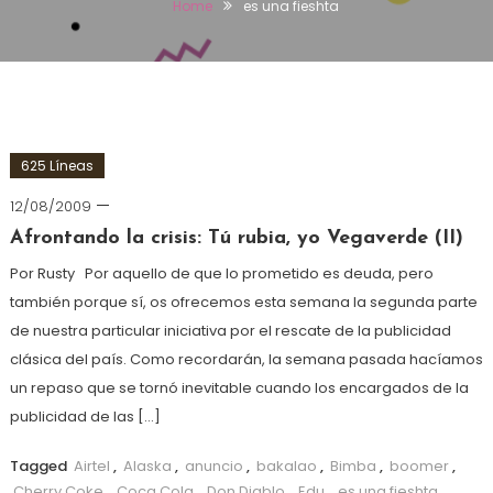
Home
es una fieshta
625 Líneas
12/08/2009
Afrontando la crisis: Tú rubia, yo Vegaverde (II)
Por Rusty Por aquello de que lo prometido es deuda, pero
también porque sí, os ofrecemos esta semana la segunda parte
de nuestra particular iniciativa por el rescate de la publicidad
clásica del país. Como recordarán, la semana pasada hacíamos
un repaso que se tornó inevitable cuando los encargados de la
publicidad de las […]
Tagged
Airtel
,
Alaska
,
anuncio
,
bakalao
,
Bimba
,
boomer
,
Cherry Coke
,
Coca Cola
,
Don Diablo
,
Edu
,
es una fieshta
,