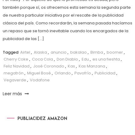
también porque sí, os ofrecemos esta semana la segunda parte
de nuestra particular iniciativa por el rescate de la publicidad
clásica del país. Como recordarán, la semana pasada hacíamos
un repaso que se tornó inevitable cuando los encargados de la
publicidad de las […]
Tagged
Airtel
,
Alaska
,
anuncio
,
bakalao
,
Bimba
,
boomer
,
Cherry Coke
,
Coca Cola
,
Don Diablo
,
Edu
,
es una fieshta
,
Feliz Navidad
,
José Coronado
,
Kas
,
Kas Manzana
,
megatrón
,
Miguel Bosé
,
Orlando
,
Pavofrío
,
Publicidad
,
Vegaverde
,
Vodafone
Leer más
PUBLIACIDEZ AMAZON