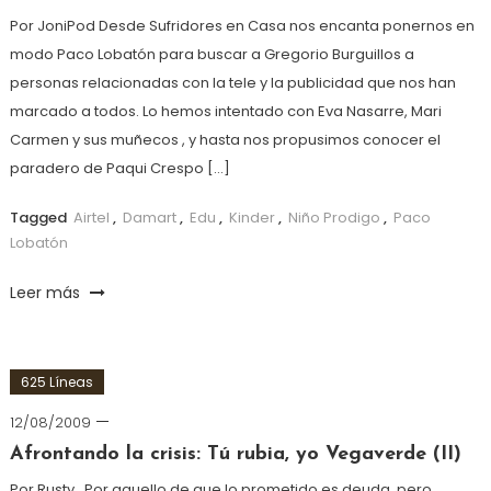
Por JoniPod Desde Sufridores en Casa nos encanta ponernos en
modo Paco Lobatón para buscar a Gregorio Burguillos a
personas relacionadas con la tele y la publicidad que nos han
marcado a todos. Lo hemos intentado con Eva Nasarre, Mari
Carmen y sus muñecos , y hasta nos propusimos conocer el
paradero de Paqui Crespo […]
Tagged
Airtel
,
Damart
,
Edu
,
Kinder
,
Niño Prodigo
,
Paco
Lobatón
Leer más
625 Líneas
12/08/2009
Afrontando la crisis: Tú rubia, yo Vegaverde (II)
Por Rusty Por aquello de que lo prometido es deuda, pero