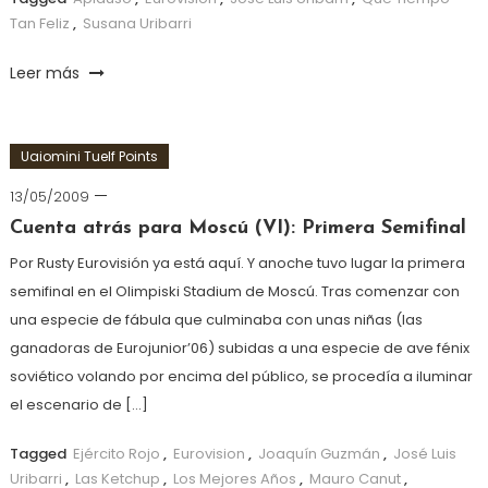
Tan Feliz
,
Susana Uribarri
Leer más
Uaiomini Tuelf Points
13/05/2009
Cuenta atrás para Moscú (VI): Primera Semifinal
Por Rusty Eurovisión ya está aquí. Y anoche tuvo lugar la primera
semifinal en el Olimpiski Stadium de Moscú. Tras comenzar con
una especie de fábula que culminaba con unas niñas (las
ganadoras de Eurojunior’06) subidas a una especie de ave fénix
soviético volando por encima del público, se procedía a iluminar
el escenario de […]
Tagged
Ejército Rojo
,
Eurovision
,
Joaquín Guzmán
,
José Luis
Uribarri
,
Las Ketchup
,
Los Mejores Años
,
Mauro Canut
,