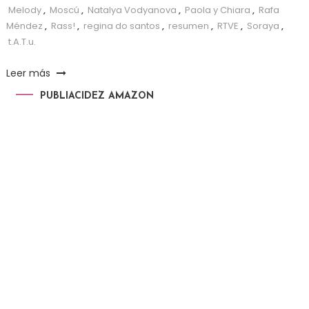
Melody
,
Moscú
,
Natalya Vodyanova
,
Paola y Chiara
,
Rafa
Méndez
,
Rass!
,
regina do santos
,
resumen
,
RTVE
,
Soraya
,
t.A.T.u.
Leer más
PUBLIACIDEZ AMAZON