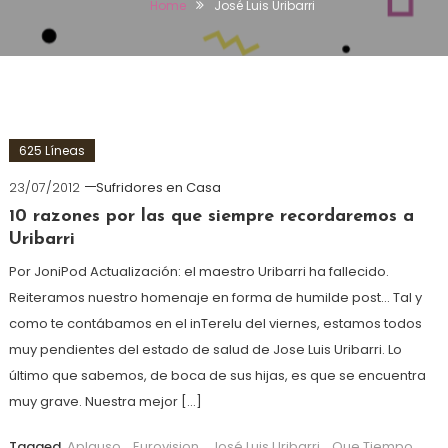
Home
José Luis Uribarri
625 Líneas
23/07/2012
Sufridores en Casa
10 razones por las que siempre recordaremos a
Uribarri
Por JoniPod Actualización: el maestro Uribarri ha fallecido.
Reiteramos nuestro homenaje en forma de humilde post… Tal y
como te contábamos en el inTerelu del viernes, estamos todos
muy pendientes del estado de salud de Jose Luis Uribarri. Lo
último que sabemos, de boca de sus hijas, es que se encuentra
muy grave. Nuestra mejor […]
Tagged
Aplauso
,
Eurovision
,
José Luis Uribarri
,
Que Tiempo