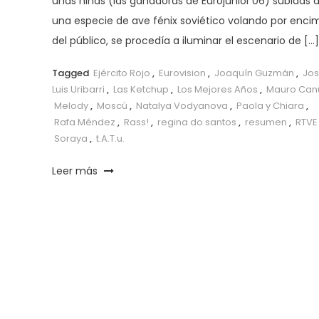
unas niñas (las ganadoras de Eurojunior’06) subidas 
una especie de ave fénix soviético volando por enci
del público, se procedía a iluminar el escenario de […]
Tagged
Ejército Rojo
,
Eurovision
,
Joaquín Guzmán
,
Jo
Luis Uribarri
,
Las Ketchup
,
Los Mejores Años
,
Mauro Can
Melody
,
Moscú
,
Natalya Vodyanova
,
Paola y Chiara
,
Rafa Méndez
,
Rass!
,
regina do santos
,
resumen
,
RTVE
Soraya
,
t.A.T.u.
Leer más