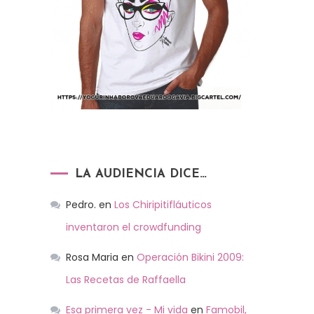
LA AUDIENCIA DICE…
Pedro.
en
Los Chiripitifláuticos
inventaron el crowdfunding
Rosa Maria
en
Operación Bikini 2009:
Las Recetas de Raffaella
Esa primera vez - Mi vida
en
Famobil,