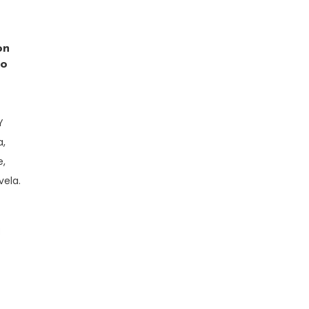
on
io
Y
,
e,
vela.
l