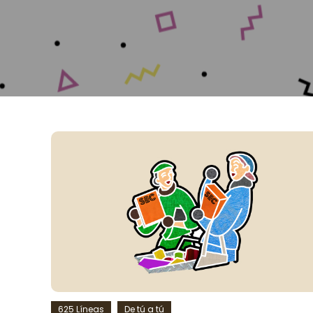
625 Líneas
De tú a tú