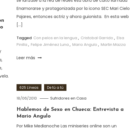
se lanzase a la red de redes esa obra de culto llamada
Enamorarse y protagonizada por la icono SEC Mari Cielo
Pajares, entonces actriz y ahora guionista. En esta web
on
[…]
io
Tagged
Con pelos en la lengua
,
Cristobal Garrido
,
Elsa
Pinilla
,
Felipe Jiménez Luna
,
Mario Angulo
,
Martin Mazza
Y
Leer más
,
e,
vela.
625 Líneas
De tú a tú
l
18/06/2010
Sufridores en Casa
Hablemos de Sexo en Chueca: Entrevista a
Mario Angulo
Por Mike Medianoche Las miniseries online son un