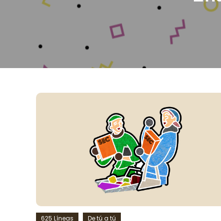
625 Líneas
De tú a tú