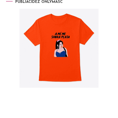
PUBLIACIDEZ ONLYMASC