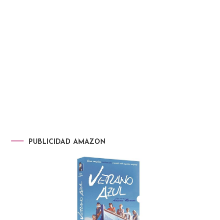
PUBLICIDAD AMAZON