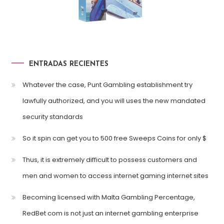
ENTRADAS RECIENTES
Whatever the case, Punt Gambling establishment try
lawfully authorized, and you will uses the new mandated
security standards
So it spin can get you to 500 free Sweeps Coins for only $
Thus, it is extremely difficult to possess customers and
men and women to access internet gaming internet sites
Becoming licensed with Malta Gambling Percentage,
RedBet com is not just an internet gambling enterprise