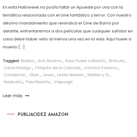
En esta Halloweek no podía faltar un Apueste por una con la
temática relacionada con el cine fantástico y terror. Con nuestro
décimo mandamiento que reivindica el Cine de Barrio por
delante, enfrentaremos a dos películas que cualquier sufridor en
casa debe haber visto al menos una vez en la vida: Aquí huele a
muerto […]
Tagged
Alaska
,
Ana Álvarez
,
Aquí Huele a Muerto
,
Brácula
,
Carla Hidalgo
,
Chiquito de la Calzada
,
Concha Velasco
,
Condemor
,
Glee
,
Javivi
,
Leslie Nielsen
,
Martes y 13
,
Nadiuska
,
Paul Naschy
,
Valpurgis
Leer más
PUBLIACIDEZ AMAZON