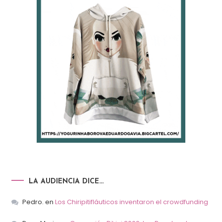
LA AUDIENCIA DICE…
Pedro.
en
Los Chiripitifláuticos inventaron el crowdfunding