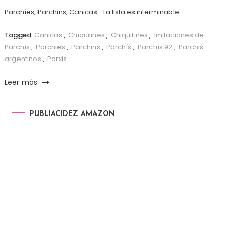
Parchíes, Parchins, Canicas… La lista es interminable
Tagged
Canicas
,
Chiquilines
,
Chiquitines
,
Imitaciones de
Parchís
,
Parchies
,
Parchins
,
Parchís
,
Parchís 92
,
Parchis
argentinos
,
Parxis
Leer más
PUBLIACIDEZ AMAZON