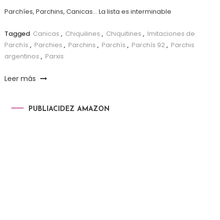
Parchíes, Parchins, Canicas… La lista es interminable
Tagged
Canicas
,
Chiquilines
,
Chiquitines
,
Imitaciones de
Parchís
,
Parchies
,
Parchins
,
Parchís
,
Parchís 92
,
Parchis
argentinos
,
Parxis
Leer más
PUBLIACIDEZ AMAZON