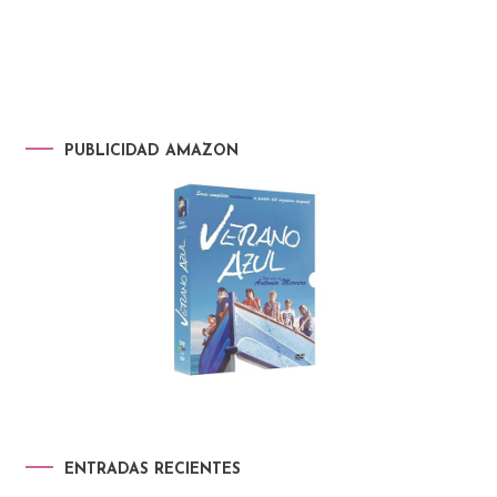
PUBLICIDAD AMAZON
ENTRADAS RECIENTES