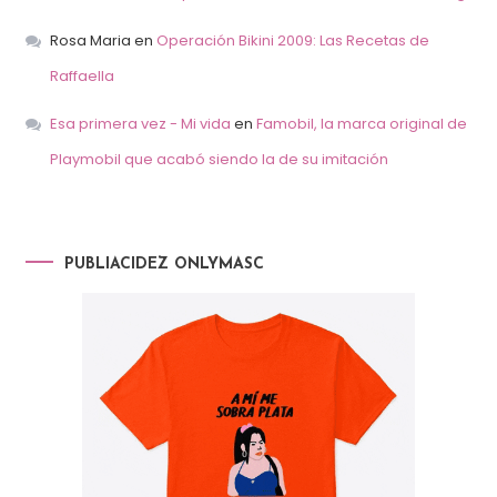
Rosa Maria
en
Operación Bikini 2009: Las Recetas de
Raffaella
Esa primera vez - Mi vida
en
Famobil, la marca original de
Playmobil que acabó siendo la de su imitación
PUBLIACIDEZ ONLYMASC