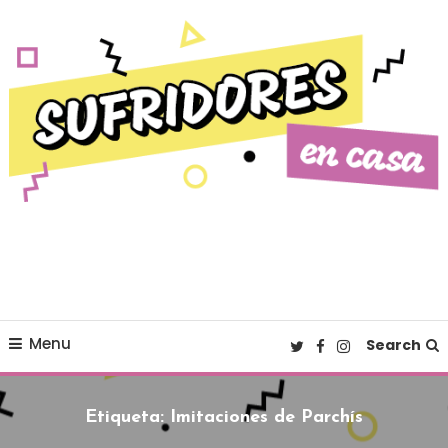
Skip To Content
Cultura pop made in Spain
Sufridores en casa
Menu
Search
Etiqueta:
Imitaciones de Parchís