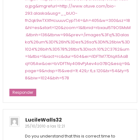
a.jpg&imgrefurl=http://www.otuve.com/bio-
293.alaska&usg=__bUO-
fh2qk9wTXXfHcuuuvCypT14=&h=405&w=300&sz=18
&hl=es&start=120&zoom=1&tbnid=rbxauI5T9OSMsM
:&tbnh=136&tbnw=99&prev=/images%3Fq%3Dalas
ka%26um%3D1%26hl%3Des%26sa%3DN%26biw%3D
1024%26bih%3D578%26tbs%3Disch:10%2C3762&um
=1&itbs=1&iact=rc&dur=504&ei=i1DFTM77DIqA5AaB
qYG5Aw&oei=bVDFTNy4G9vPjAev4oG7BQ&esq=9&
page=9&ndsp=15&ved=1t:429,r:6,s:120&tx=54&ty=5
8&biw=1024&bih=578
Responder
LucileWalls32
25/10/2010 a las 12:21
Do you understand that this is correct time to