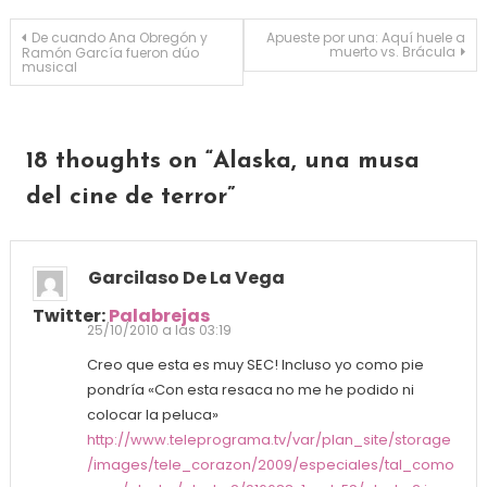
Navegación de entradas
De cuando Ana Obregón y
Apueste por una: Aquí huele a
muerto vs. Brácula
Ramón García fueron dúo
musical
18 thoughts on “
Alaska, una musa
del cine de terror
”
Garcilaso De La Vega
Twitter:
Palabrejas
25/10/2010 a las 03:19
Creo que esta es muy SEC! Incluso yo como pie
pondría «Con esta resaca no me he podido ni
colocar la peluca»
http://www.teleprograma.tv/var/plan_site/storage
/images/tele_corazon/2009/especiales/tal_como