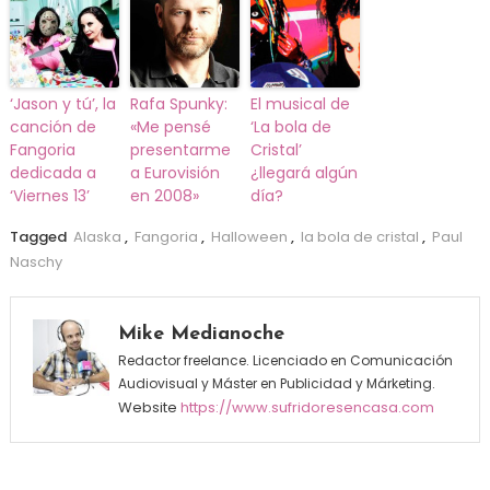
‘Jason y tú’, la
Rafa Spunky:
El musical de
canción de
«Me pensé
‘La bola de
Fangoria
presentarme
Cristal’
dedicada a
a Eurovisión
¿llegará algún
‘Viernes 13’
en 2008»
día?
Tagged
Alaska
,
Fangoria
,
Halloween
,
la bola de cristal
,
Paul
Naschy
Mike Medianoche
Redactor freelance. Licenciado en Comunicación
Audiovisual y Máster en Publicidad y Márketing.
Website
https://www.sufridoresencasa.com