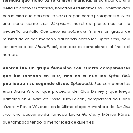
fórmula que tiene éxito a nivel mundial.
Si se trata de una
película como
El Exorcista
, nosotros estrenamos
La Endemoniada
con la niña que doblaba la voz a Regan como protagonista. Si es
una serie como
Los Simpsons
, nosotros plantamos en la
pequeña pantalla
Qué bello es sobrevivir
. Y si es un grupo de
música de chicas monas y bailarinas como las
Spice Girls
, aquí
lanzamos a las
Ahora!!
, así, con dos exclamaciones al final del
nombre.
Ahora!! fue un grupo femenino con cuatro componentes
que fue lanzado en 1997, año en el que las
Spice Girls
publicaban su segundo disco,
Spiceworld
.
Sus componentes
eran Diana Wrana, que procedía del Club Disney y que luego
participó en
Al Salir de Clase
; Lucy Lovick , compañera de Diana
Lázaro y Paula Vázquez en la última etapa noventera del
Un Dos
Tres
; una desconocida llamada Laura García; y Mónica Pérez,
que tampoco tengo la menor idea de quién es.