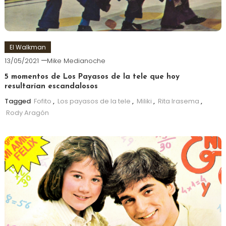
El Walkman
13/05/2021
Mike Medianoche
5 momentos de Los Payasos de la tele que hoy
resultarían escandalosos
Tagged
Fofito
,
Los payasos de la tele
,
Miliki
,
Rita Irasema
,
Rody Aragón