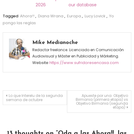
2026
our database
Tagged
Ahora!!
,
Diana Wrana
,
Europa
,
Lucy Lovick
,
Yo
pongo las reglas
Mike Medianoche
Redactor freelance. Licenciado en Comunicación
Audiovisual y Máster en Publicidad y Márketing.
Website
https://www.sufridoresencasa.com
Navegación de entradas
Lo que Interelu de la segunda
Apueste por una: Objetivo
Birmania (primera etapa) vs
semana de octubre
Objetivo Birmania (segunda
etapa)
13 thoughts on “
Oda a las Ahora!!, las