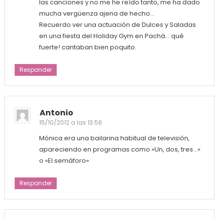
las canciones y no me he reído tanto, me ha dado
mucha vergüenza ajena de hecho…
Recuerdo ver una actuación de Dulces y Saladas
en una fiesta del Holiday Gym en Pachá… qué
fuerte! cantaban bien poquito.
Responder
Antonio
15/10/2012 a las 13:56
Mónica era una bailarina habitual de televisión,
apareciendo en programas como «Un, dos, tres…»
o «El semáforo»
Responder