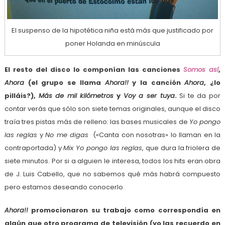
El suspenso de la hipotética niña está más que justificado por
poner Holanda en minúscula
El resto del disco lo componían las canciones
Somos así
,
Ahora
(el grupo se llama
Ahora!!
y la canción
Ahora
, ¿lo
pilláis?),
Más de mil kilómetros
y
Voy a ser tuya
.
Si te da por
contar verás que sólo son siete temas originales, aunque el disco
traía tres pistas más de relleno: las bases musicales de
Yo pongo
las reglas
y
No me digas
(«Canta con nosotras» lo llaman en la
contraportada) y
Mix Yo pongo las reglas
, que dura la friolera de
siete minutos. Por si a alguien le interesa, todos los hits eran obra
de J. Luis Cabello, que no sabemos qué más habrá compuesto
pero estamos deseando conocerlo.
Ahora!!
promocionaron su trabajo como correspondía en
algún que otro programa de televisión (yo las recuerdo en