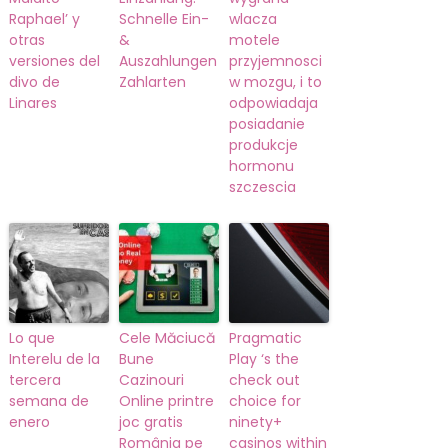
Raphael’ y
Schnelle Ein-
wlacza
otras
&
motele
versiones del
Auszahlungen
przyjemnosci
divo de
Zahlarten
w mozgu, i to
Linares
odpowiadaja
posiadanie
produkcje
hormonu
szczescia
Lo que
Cele Măciucă
Pragmatic
Interelu de la
Bune
Play ‘s the
tercera
Cazinouri
check out
semana de
Online printre
choice for
enero
joc gratis
ninety+
România pe
casinos within