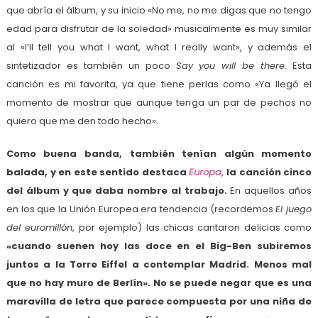
que abría el álbum, y su inicio «No me, no me digas que no tengo
edad para disfrutar de la soledad» musicalmente es muy similar
al «I’ll tell you what I want, what I really want», y además el
sintetizador es también un poco
Say you will be there.
Esta
canción es mi favorita, ya que tiene perlas como «Ya llegó el
momento de mostrar que aunque tenga un par de pechos no
quiero que me den todo hecho».
Como buena banda, también tenían algún momento
balada, y en este sentido destaca
Europa
,
la canción cinco
del álbum y que daba nombre al trabajo.
En aquellos años
en los que la Unión Europea era tendencia (recordemos
El juego
del euromillón
, por ejemplo) las chicas cantaron delicias como
«cuando suenen hoy las doce en el Big-Ben subiremos
juntos a la Torre Eiffel a contemplar Madrid. Menos mal
que no hay muro de Berlín». No se puede negar que es una
maravilla de letra que parece compuesta por una niña de