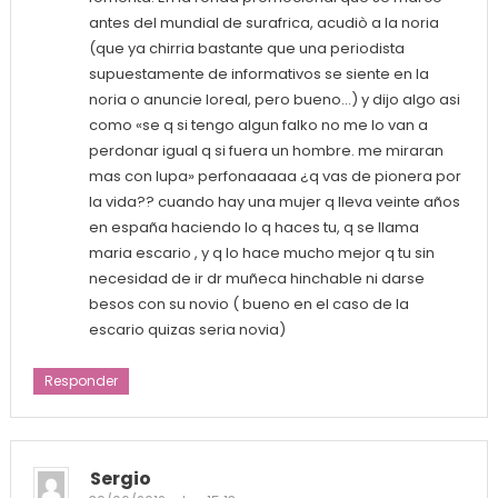
antes del mundial de surafrica, acudiò a la noria
(que ya chirria bastante que una periodista
supuestamente de informativos se siente en la
noria o anuncie loreal, pero bueno…) y dijo algo asi
como «se q si tengo algun falko no me lo van a
perdonar igual q si fuera un hombre. me miraran
mas con lupa» perfonaaaaa ¿q vas de pionera por
la vida?? cuando hay una mujer q lleva veinte años
en españa haciendo lo q haces tu, q se llama
maria escario , y q lo hace mucho mejor q tu sin
necesidad de ir dr muñeca hinchable ni darse
besos con su novio ( bueno en el caso de la
escario quizas seria novia)
Responder
Sergio