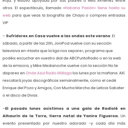
Roja, y estuvo apoyada por sus padres o Mila Ximénez entre
otros. El espectáculo, llamado «
Habana Pasión» tiene hasta su
web
para que veas la biografía de Chayo o compres entradas
VIP
–
Sufridores en Casa vuelve a las ondas este verano
. El
sábado, a partir de las 20h, JoniPod vuelve con su sección
televisiva en «Hasta que la liga nos separe», programa que
podéis escuchar en vuestro dial de ABCPuntoRadio o en la web
de la emisora, y Mike Medianoche vuelve con la sección No te
dispares en
Onda Azul Radio Málaga
los lunes por la mañana. Allí
rescatará joyas discográficas semanalmente, como el cedé
Enrique del Pozo y Amigos, Con Mucha Marcha de Leticia Sabater
o el disco de Divas.
–
El pasado lunes asistimos a una gala de Radiolé en
Alhaurín de la Torre, tierra natal de Yanira Figueroa.
Un
evento presentado por nuestro adorado -y cada día más