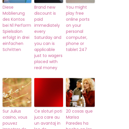
Diese
Brand new
You might
Moblierung
discount is
play free
des Kontos
paid
online ports
bei N1 Perform
immediately
on your
Spielsalon
every
personal
erfolgt in drei
Saturday and
computer,
einfachen
you can is
phone or
Schritten
applicable
tablet 247
just to wagers
placed with
real money
Sur Julius
Ce sloturi poti
20 cosas que
casino, vous
juca care au
Marisa
pouvez
un avantaj in
Paredes ha