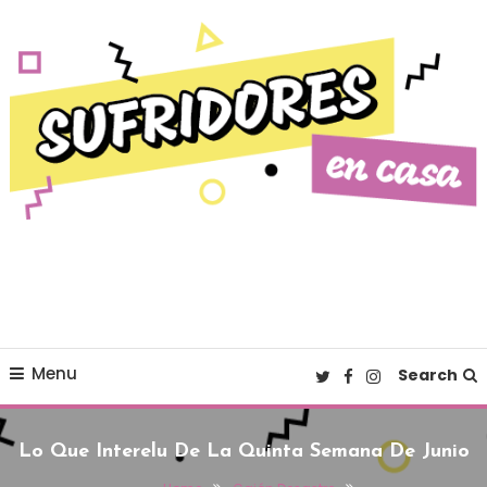
Skip To Content
Cultura pop made in Spain
Sufridores en casa
Menu
Search
Lo Que Interelu De La Quinta Semana De Junio