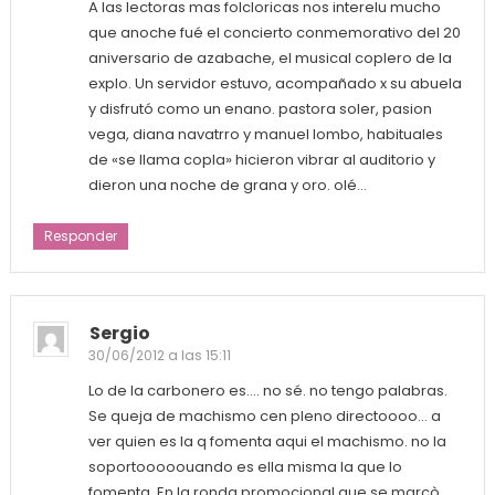
A las lectoras mas folcloricas nos interelu mucho
que anoche fué el concierto conmemorativo del 20
aniversario de azabache, el musical coplero de la
explo. Un servidor estuvo, acompañado x su abuela
y disfrutó como un enano. pastora soler, pasion
vega, diana navatrro y manuel lombo, habituales
de «se llama copla» hicieron vibrar al auditorio y
dieron una noche de grana y oro. olé…
Responder
Sergio
30/06/2012 a las 15:11
Lo de la carbonero es…. no sé. no tengo palabras.
Se queja de machismo cen pleno directoooo… a
ver quien es la q fomenta aqui el machismo. no la
soportooooouando es ella misma la que lo
fomenta. En la ronda promocional que se marcò