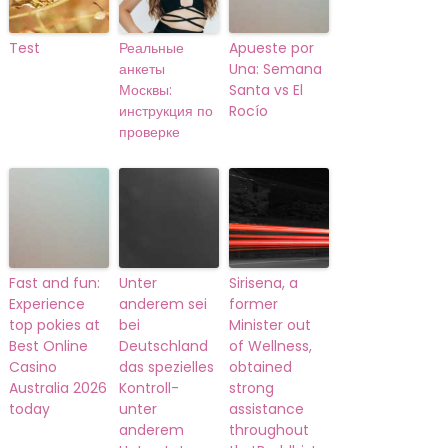
Test
Реальные
Apueste por
анкеты
Una: Semana
Москвы:
Santa vs El
инструкция по
Rocío
проверке
Fast and fun:
Unter
Sirisena, a
Experience
anderem sei
former
top pokies at
bei
Minister out
Best Online
Deutschland
of Wellness,
Casino
das spezielles
obtained
Australia 2026
Kontroll-
strong
today
unter
assistance
anderem
throughout