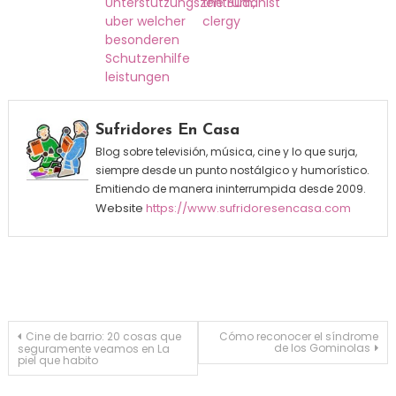
Unterstutzungszentrum,
the Buddhist
uber welcher
clergy
besonderen
Schutzenhilfe
leistungen
Sufridores En Casa
Blog sobre televisión, música, cine y lo que surja,
siempre desde un punto nostálgico y humorístico.
Emitiendo de manera ininterrumpida desde 2009.
Website
https://www.sufridoresencasa.com
Navegación de entradas
Cine de barrio: 20 cosas que
Cómo reconocer el síndrome
de los Gominolas
seguramente veamos en La
piel que habito