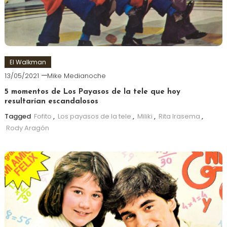
El Walkman
13/05/2021
Mike Medianoche
5 momentos de Los Payasos de la tele que hoy
resultarían escandalosos
Tagged
Fofito
,
Los payasos de la tele
,
Miliki
,
Rita Irasema
,
Rody Aragón