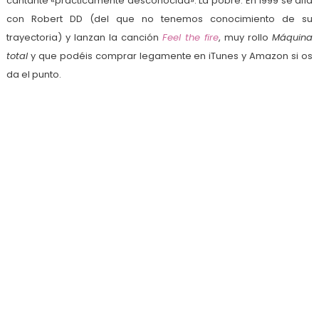
cantante «prácticamente desconocida». La pobre. En 1999 se alía
con Robert DD (del que no tenemos conocimiento de su
trayectoria) y lanzan la canción
Feel the fire
, muy rollo
Máquina
total
y que podéis comprar legamente en iTunes y Amazon si os
da el punto.