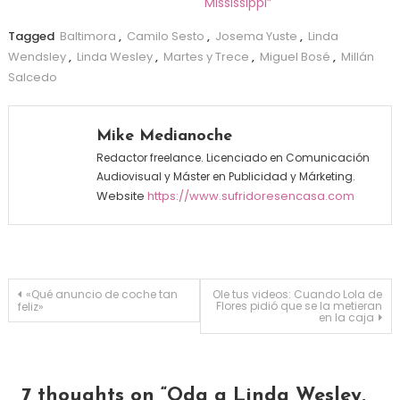
Mississippi”
Tagged
Baltimora
,
Camilo Sesto
,
Josema Yuste
,
Linda
Wendsley
,
Linda Wesley
,
Martes y Trece
,
Miguel Bosé
,
Millán
Salcedo
Mike Medianoche
Redactor freelance. Licenciado en Comunicación
Audiovisual y Máster en Publicidad y Márketing.
Website
https://www.sufridoresencasa.com
Navegación de entradas
«Qué anuncio de coche tan
Ole tus videos: Cuando Lola de
Flores pidió que se la metieran
feliz»
en la caja
7 thoughts on “
Oda a Linda Wesley,