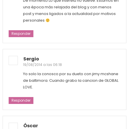
De momento Lo que Interelu no vuelve. Estamos en
una época más relajada del blog y con menos
post y menos ligados a la actualidad por motivos
personales
Responder
Sergio
19/08/2014 a las 06:18
Yo solo la conosco por su dueto con jimy mcshane
de baltimora. Cuando grabo la cancion de GLOBAL
LOVE.
Responder
Óscar