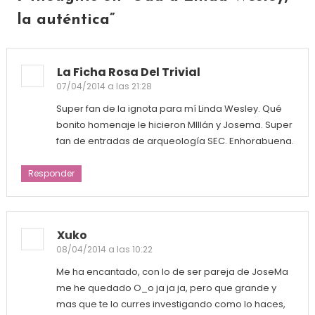
la auténtica
”
La Ficha Rosa Del Trivial
07/04/2014 a las 21:28
Super fan de la ignota para mí Linda Wesley. Qué
bonito homenaje le hicieron MIllán y Josema. Super
fan de entradas de arqueología SEC. Enhorabuena.
Responder
Xuko
08/04/2014 a las 10:22
Me ha encantado, con lo de ser pareja de JoseMa
me he quedado O_o ja ja ja, pero que grande y
mas que te lo curres investigando como lo haces,