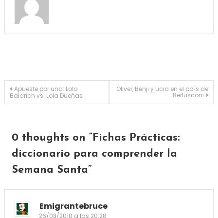
Navegación de entradas
Apueste por una: Lola
Oliver, Benji y Licia en el país de
Berlusconi
Baldrich vs. Lola Dueñas
0 thoughts on “
Fichas Prácticas:
diccionario para comprender la
Semana Santa
”
Emigrantebruce
26/03/2010 a las 20:28