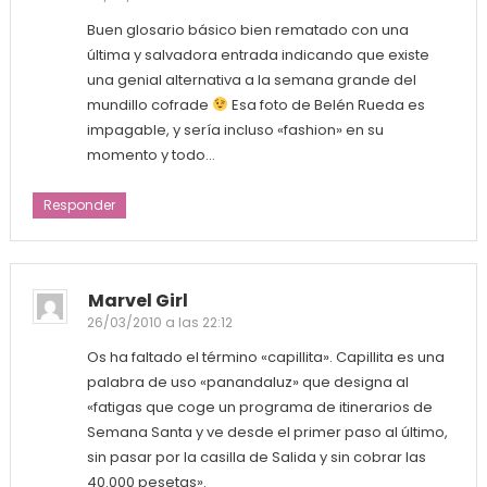
Buen glosario básico bien rematado con una
última y salvadora entrada indicando que existe
una genial alternativa a la semana grande del
mundillo cofrade
Esa foto de Belén Rueda es
impagable, y sería incluso «fashion» en su
momento y todo…
Responder
Marvel Girl
26/03/2010 a las 22:12
Os ha faltado el término «capillita». Capillita es una
palabra de uso «panandaluz» que designa al
«fatigas que coge un programa de itinerarios de
Semana Santa y ve desde el primer paso al último,
sin pasar por la casilla de Salida y sin cobrar las
40.000 pesetas».