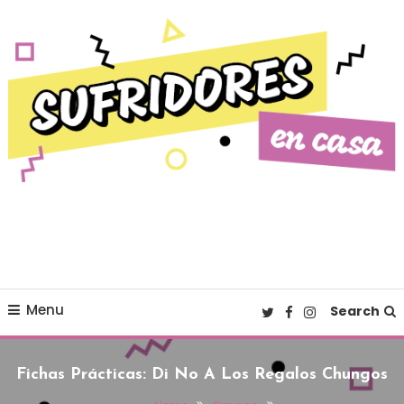
Skip To Content
Cultura pop made in Spain
Sufridores en casa
Menu
Search
Fichas Prácticas: Di No A Los Regalos Chungos