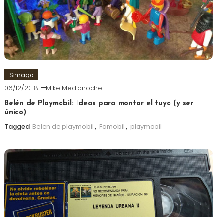
Simago
06/12/2018
Mike Medianoche
Belén de Playmobil: Ideas para montar el tuyo (y ser
único)
Tagged
Belen de playmobil
,
Famobil
,
playmobil