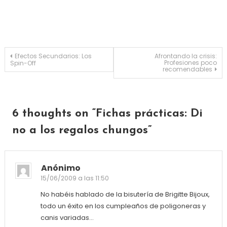
Navegación de entradas
Efectos Secundarios: Los
Afrontando la crisis:
Profesiones poco
Spin-Off
recomendables
6 thoughts on “
Fichas prácticas: Di
no a los regalos chungos
”
Anónimo
15/06/2009 a las 11:50
No habéis hablado de la bisutería de Brigitte Bijoux,
todo un éxito en los cumpleaños de poligoneras y
canis variadas…