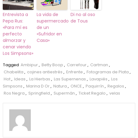
Entrevista a
La vida de
Di no al oso
Pepa Rus:
supermercado
de Tous
«Para mí es
de un
perfecto
«Sufridor en
almorzar y
Casa»
cenar viendo
Los Simpsons»
Tagged
Ambipur
,
Betty Boop
,
Carrefour
,
Cartman
,
Chabelita
,
cojines antiestrés
,
Enfrente
,
Fotogramas de Plata
,
Hot
,
Ideas
,
La Hierbas
,
Las Supernenas
,
Lavapiés
,
Los
Simpsons
,
Marina D Or
,
Natura
,
ONCE
,
Paquirrín
,
Regalos
,
Ros Negra
,
Springfield
,
Supermán
,
Ticket Regalo
,
velas