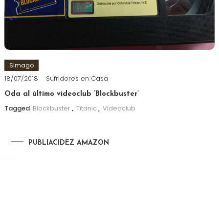
Simago
18/07/2018
Sufridores en Casa
Oda al último videoclub ‘Blockbuster’
Tagged
Blockbuster
,
Titanic
,
Videoclub
PUBLIACIDEZ AMAZON