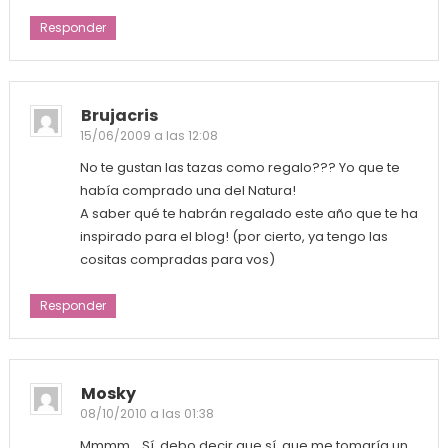
Responder
Brujacris
15/06/2009 a las 12:08
No te gustan las tazas como regalo??? Yo que te
había comprado una del Natura!
A saber qué te habrán regalado este año que te ha
inspirado para el blog! (por cierto, ya tengo las
cositas compradas para vos)
Responder
Mosky
08/10/2010 a las 01:38
Mmmm… Sí, debo decir que sí, que me tomaría un