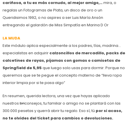
cariñosa, a tu ex más cornudo, al mejor amigo,…
mira, o
regalas un Fotogramas de Plata, un disco de oro o un
Queridisimos 1992, o no aspires a ser Luis María Ansón
entregando el galardón de Miss Simpatía en Marina D Or
LA MUDA
Este módulo aplica especialmente a los padres, tías, madrina…
especialistas en adquirir
calzoncillos de mercadillo, packs de
calcetines de rayas, pijamas con gomas o camisetas de
Springfield de 5,95
que luego solo usas para dormir. Porque no
queremos que se te pegue el concepto materno de “lleva ropa
interior limpia por si te pasa algo”
En resumen, querida lectora, una vez que hayas aplicado
nuestros
bri
consejos, tu familiar o amigo no se plantará con las
300.000 pesetas y querrá abrir tu regalo. Eso sí, tú
por si acaso,
no te olvides del ticket para cambios o devoluciones.