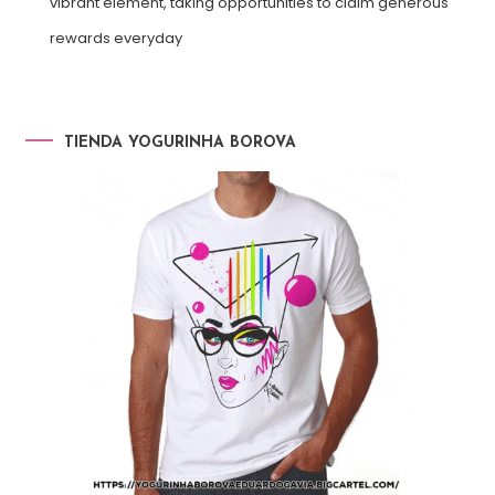
vibrant element, taking opportunities to claim generous
rewards everyday
TIENDA YOGURINHA BOROVA