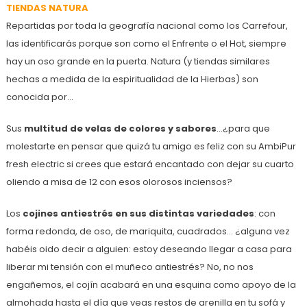
TIENDAS NATURA
Repartidas por toda la geografía nacional como los Carrefour,
las identificarás porque son como el Enfrente o el Hot, siempre
hay un oso grande en la puerta. Natura (y tiendas similares
hechas a medida de la espiritualidad de la Hierbas) son
conocida por…
Sus
multitud de velas de colores y sabores
…¿para que
molestarte en pensar que quizá tu amigo es feliz con su AmbiPur
fresh electric si crees que estará encantado con dejar su cuarto
oliendo a misa de 12 con esos olorosos inciensos?
Los
cojines antiestrés en sus distintas variedades
: con
forma redonda, de oso, de mariquita, cuadrados… ¿alguna vez
habéis oido decir a alguien: estoy deseando llegar a casa para
liberar mi tensión con el muñeco antiestrés? No, no nos
engañemos, el cojín acabará en una esquina como apoyo de la
almohada hasta el día que veas restos de arenilla en tu sofá y