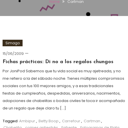
Home
Cartman
Simago
15/06/2009
Fichas prácticas: Di no a los regalos chungos
Por JoniPod Sabemos que tu vida social es muy ajetreada, y no
me refiero a la del sábado noche. Tienes múltiples compromisos
sociales con tus 100 mejores amigos, y a esas tradicionales
fiestas de cumpleaños, despedidas, aniversarios, nacimientos,
adopciones de chabelitas o bodas civiles te toca ir acompañado
de un regalo que deje claro tu […]
Tagged
Ambipur
,
Betty Boop
,
Carrefour
,
Cartman
,
Chabelita
,
cojines antiestrés
,
Enfrente
,
Fotogramas de Plata
,